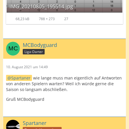
IMG_20210805_195514.jpg
68,23 kB
788 × 273
27
MCBodyguard
Liga-Darter
10. August 2021 um 14:49
Spartaner
wie lange muss man eigentlich auf Antworten
von anderen Spielern warten? Weil ich würde gerne die
Saison so langsam abschließen.
Gruß MCBodyguard
Spartaner