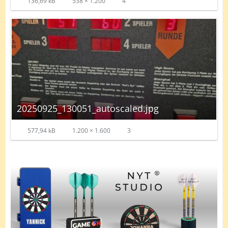
136,69 kB
538 × 1.200
4
20250925_130051_autoscaled.jpg
577,94 kB
1.200 × 1.600
3