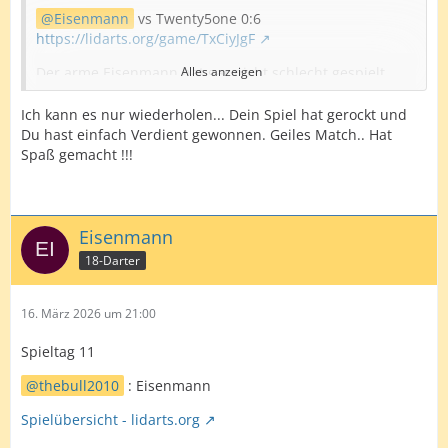
Freue mich auf das nächste aufeinander treffen!
Eisenmann
vs Twenty5one 0:6
Schöne Restsaison und bis demnächst 👋
https://lidarts.org/game/TxCiyJgF
Der arme Eisenmann hat gar nicht schlecht gespielt,
Alles anzeigen
aber ich war nach Leg 4 bei über 70%Doppelquote🫨
Ich kann es nur wiederholen... Dein Spiel hat gerockt und
Es lief einfach fantastisch für mich!
Du hast einfach Verdient gewonnen. Geiles Match.. Hat
Spaß gemacht !!!
Sehr angenehme Spielatmo!
Freue mich auf das nächste aufeinander treffen!
Schöne Restsaison und bis demnächst 👋
Eisenmann
18-Darter
16. März 2026 um 21:00
Spieltag 11
thebull2010
: Eisenmann
Spielübersicht - lidarts.org