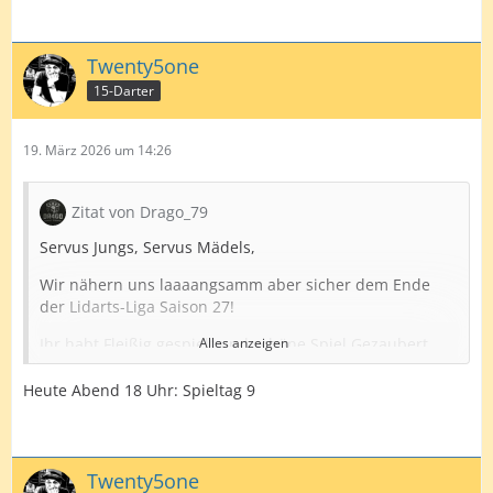
Twenty5one
15-Darter
19. März 2026 um 14:26
Zitat von Drago_79
Servus Jungs, Servus Mädels,
Wir nähern uns laaaangsamm aber sicher dem Ende
der Lidarts-Liga Saison 27!
Ihr habt Fleißig gespielt und schöne Spiel Gezaubert,
Alles anzeigen
der ein oder andere war auch richtig Bombe
Heute Abend 18 Uhr: Spieltag 9
Wir bedauern ebenfalls den Ausstieg vom
Sir
aus
Gesundheitlich Gründen Hiermit Gute Besserung!
Erhole dich gut und wir sehen uns dann in der nächste
Twenty5one
Saison wieder
.