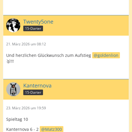
Twenty5one
15-Darter
21. März 2026 um 08:12
Und herzlichen Glückwunsch zum Aufstieg
goldenlion
🥈!!!
Kanternova
15-Darter
23. März 2026 um 19:59
Spieltag 10
Kanternova 6 - 2
Matz300