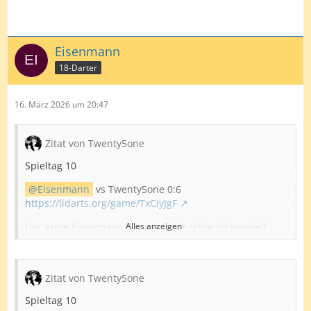
Eisenmann
18-Darter
16. März 2026 um 20:47
Zitat von Twenty5one
Spieltag 10
Eisenmann
vs Twenty5one 0:6
https://lidarts.org/game/TxCiyJgF
Der arme Eisenmann hat gar nicht schlecht gespielt,
Alles anzeigen
aber ich war nach Leg 4 bei über 70%Doppelquote🫨
Es lief einfach fantastisch für mich!
Zitat von Twenty5one
Sehr angenehme Spielatmo!
Spieltag 10