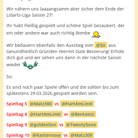
Wir nähern uns laaaangsamm aber sicher dem Ende der
Lidarts-Liga Saison 27!
Ihr habt Fleißig gespielt und schöne Spiel Gezaubert, der
ein oder andere war auch richtig Bombe
Wir bedauern ebenfalls den Ausstieg vom
Sir
aus
Gesundheitlich Gründen Hiermit Gute Besserung! Erhole
dich gut und wir sehen uns dann in der nächste Saison
wieder
.
So:
Es sind noch paar Spiele offen und die sollten bis zum
spätestens 29.03.2026 gespielt worden sein.
Spieltag 5
Matz300
vs
HartAmLimit
Spieltag 8
HartAmLimit
vs
Bentastic
Spieltag 9
goldenlion
vs
Twenty5one
Spieltag 10
Kanternova
vs
Matz300