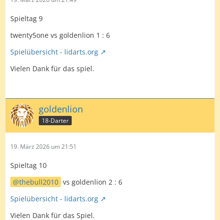
Drago
Spieltag 9
twenty5one vs goldenlion 1 : 6
Spielübersicht - lidarts.org
Vielen Dank für das spiel.
goldenlion
18-Darter
19. März 2026 um 21:51
Spieltag 10
thebull2010
vs goldenlion 2 : 6
Spielübersicht - lidarts.org
Vielen Dank für das Spiel.