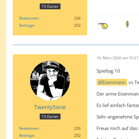
15-Darter
Reaktionen
226
Beiträge
252
16. März 2026 um 19:21
Spieltag 10
Eisenmann
vs T
Der arme Eisenmann 
Es lief einfach fanta
Twenty5one
Sehr angenehme Sp
15-Darter
Freue mich auf das 
Reaktionen
226
Beiträge
252