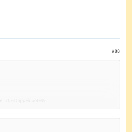
#88
 über 70%Doppelquote🫨