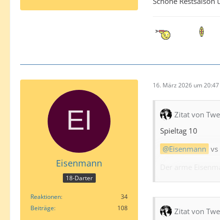
Schöne Restsaison 
16. März 2026 um 20:47
Zitat von Tw
Spieltag 10
Eisenmann
vs
Eisenmann
Der arme Eisenman
18-Darter
Es lief einfach fa
Reaktionen
34
Sehr angenehme 
Beiträge
108
Zitat von Tw