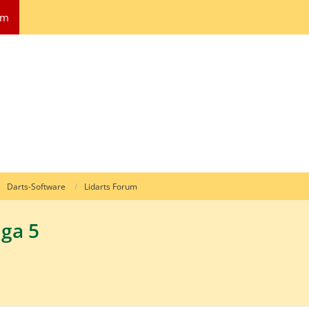
um
Darts-Software
Lidarts Forum
iga 5