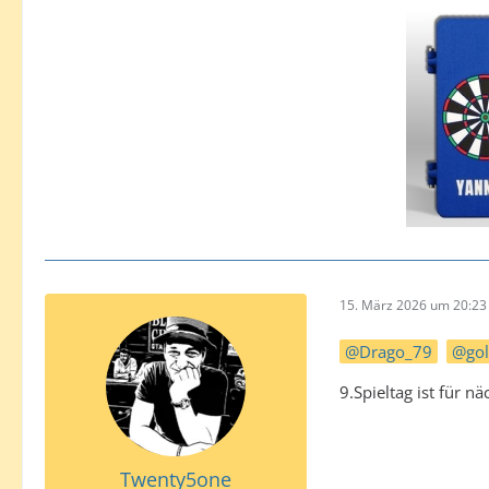
15. März 2026 um 20:23
Drago_79
go
9.Spieltag ist für 
Twenty5one