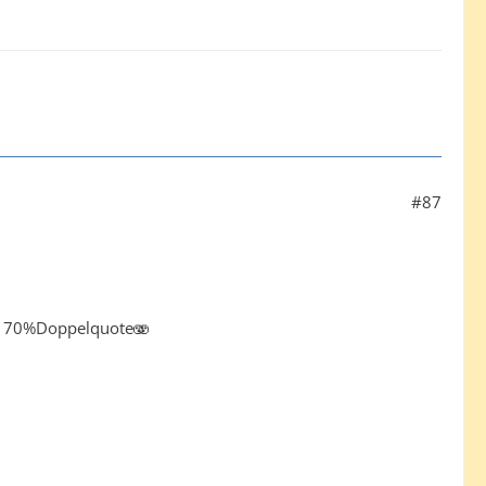
#87
ber 70%Doppelquote🫨