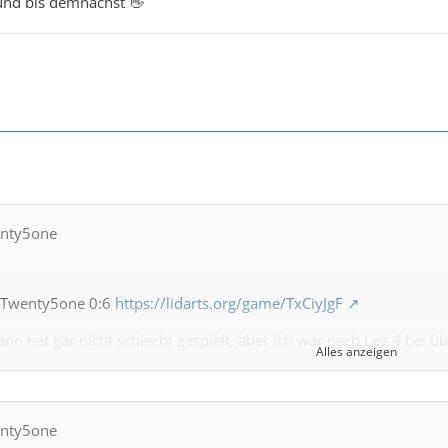
und bis demnächst 👋
enty5one
 Twenty5one 0:6
https://lidarts.org/game/TxCiyJgF
n hat gar nicht schlecht gespielt, aber ich war nach Leg 4 bei
Alles anzeigen
ntastisch für mich!
Spielatmo!
enty5one