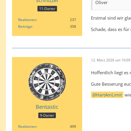
Oliver
11-Darter
Erstmal sind wir gla
Reaktionen
237
Beiträge
358
Schade, dass es für
12. März 2026 um 10:09
Hoffentlich liegt e
Gute Besserung euc
HartAmLimit
wie
Bentastic
9-Darter
Reaktionen
499