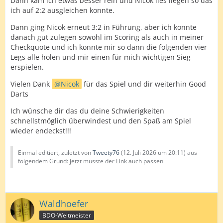
Dann kam ich etwas besser rein und Nicok lies liegen so das
ich auf 2:2 ausgleichen konnte.
Dann ging Nicok erneut 3:2 in Führung, aber ich konnte
danach gut zulegen sowohl im Scoring als auch in meiner
Checkquote und ich konnte mir so dann die folgenden vier
Legs alle holen und mir einen für mich wichtigen Sieg
erspielen.
Vielen Dank
Nicok
für das Spiel und dir weiterhin Good
Darts
Ich wünsche dir das du deine Schwierigkeiten
schnellstmöglich überwindest und den Spaß am Spiel
wieder endeckst!!!
Einmal editiert, zuletzt von
Tweety76
(
12. Juli 2026 um 20:11
) aus
folgendem Grund: jetzt müsste der Link auch passen
Waldhoefer
BDO-Weltmeister