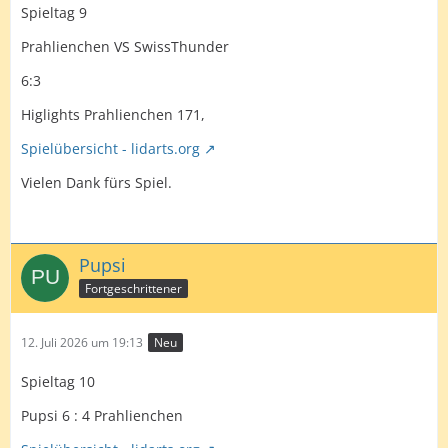
wichtigen Sieg erspielen.
Spieltag 9
Vielen Dank
Nicok
für das Spiel und dir weiterhin
Prahlienchen VS SwissThunder
Good Darts
6:3
Ich wünsche dir das du deine Schwierigkeiten
schnellstmöglich überwindest und den Spaß am Spiel
Higlights Prahlienchen 171,
wieder endeckst!!!
Spielübersicht - lidarts.org
Vielen Dank fürs Spiel.
Pupsi
Fortgeschrittener
12. Juli 2026 um 19:13
Neu
Spieltag 10
Pupsi 6 : 4 Prahlienchen