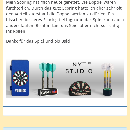
Mein Scoring hat mich heute gerettet. Die Doppel waren
fürchterlich. Durch das gute Scoring hatte ich aber sehr oft
den Vorteil zuerst auf die Doppel werfen zu dürfen. Ein
bisschen besseres Scoring bei Ingo und das Spiel kann auch
anders laufen. Bei ihm kam das Spiel aber nicht so richtig
ins Rollen.
Danke für das Spiel und bis Bald