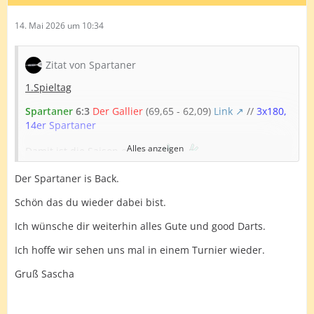
14. Mai 2026 um 10:34
Zitat von Spartaner
1.Spieltag
Spartaner
6:3
Der Gallier
(69,65 - 62,09)
Link
//
3x180,
14er Spartaner
Alles anzeigen
Damit ist die Saison eröffnet
Der Spartaner is Back.
Und eine zufriedenstellendes Leistung.
Schön das du wieder dabei bist.
Hat Spaß gemacht.
Ich wünsche dir weiterhin alles Gute und good Darts.
Zum Ende gingen mir dann die Körner aus... Bei einer
Ich hoffe wir sehen uns mal in einem Turnier wieder.
längeren Distanz hätte
Der Gallier
zugeschlagen
Gruß Sascha
und für sich auch was Zählbares rausgespielt.
Danke dir für das Spiel, Andy und für den weiteren
Saisonverlauf Good Darts !