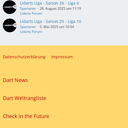
Lidarts Liga - Saison 26 - Liga 4
Spartaner
26. August 2025 um 11:19
Lidarts Forum
Lidarts Liga - Saison 25 - Liga 10
Spartaner
5. Mai 2025 um 10:54
Lidarts Forum
Datenschutzerklärung
Impressum
Dart News
Dart Weltrangliste
Check in the Future