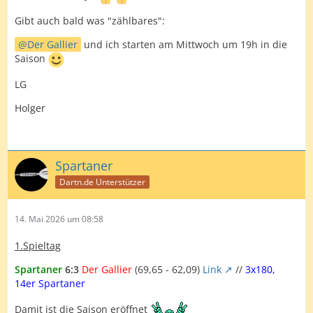
Gibt auch bald was "zählbares":
Der Gallier
und ich starten am Mittwoch um 19h in die
Saison
LG
Holger
Spartaner
Dartn.de Unterstützer
14. Mai 2026 um 08:58
1.Spieltag
Spartaner
6:3
Der Gallier
(69,65 - 62,09)
Link
//
3x180,
14er Spartaner
Damit ist die Saison eröffnet