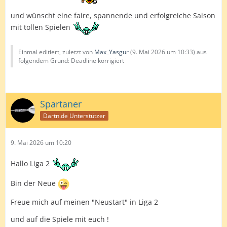
und wünscht eine faire, spannende und erfolgreiche Saison
mit tollen Spielen
Einmal editiert, zuletzt von
Max_Yasgur
(
9. Mai 2026 um 10:33
) aus
folgendem Grund: Deadline korrigiert
Spartaner
Dartn.de Unterstützer
9. Mai 2026 um 10:20
Hallo Liga 2
Bin der Neue
Freue mich auf meinen "Neustart" in Liga 2
und auf die Spiele mit euch !