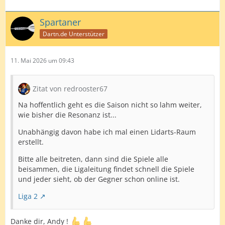
Spartaner
Dartn.de Unterstützer
11. Mai 2026 um 09:43
Zitat von redrooster67
Na hoffentlich geht es die Saison nicht so lahm weiter,
wie bisher die Resonanz ist...
Unabhängig davon habe ich mal einen Lidarts-Raum
erstellt.
Bitte alle beitreten, dann sind die Spiele alle
beisammen, die Ligaleitung findet schnell die Spiele
und jeder sieht, ob der Gegner schon online ist.
Liga 2
Danke dir, Andy !