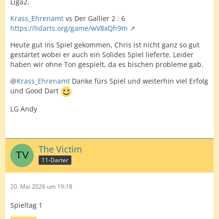
Liga2.
Krass_Ehrenamt
vs Der Gallier 2 : 6
https://lidarts.org/game/wV8xQh9m
Heute gut ins Spiel gekommen, Chris ist nicht ganz so gut
gestartet wobei er auch ein Solides Spiel lieferte. Leider
haben wir ohne Ton gespielt, da es bischen probleme gab.
@
Krass_Ehrenamt
Danke fürs Spiel und weiterhin viel Erfolg
und Good Dart
LG Andy
The Victim
11-Darter
20. Mai 2026 um 19:18
Spieltag 1