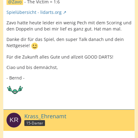
Zavo
- The Victim = 1:6
Spielübersicht - lidarts.org
Zavo hatte heute leider ein wenig Pech mit dem Scoring und
den Doppeln und bei mir lief es ganz gut. Hat man mal.
Danke dir für das Spiel, den super Talk danach und dein
Nettgeseie!
Für die Zukunft alles Gute und allzeit GOOD DARTS!
Ciao und bis demnächst,
- Bernd -
Krass_Ehrenamt
15-Darter