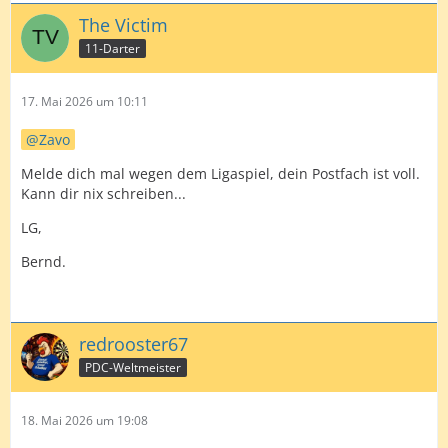
The Victim
Bis zum nächsten mal
11-Darter
LG
Holger
17. Mai 2026 um 10:11
Zavo
Melde dich mal wegen dem Ligaspiel, dein Postfach ist voll.
Kann dir nix schreiben...
LG,
Bernd.
redrooster67
PDC-Weltmeister
18. Mai 2026 um 19:08