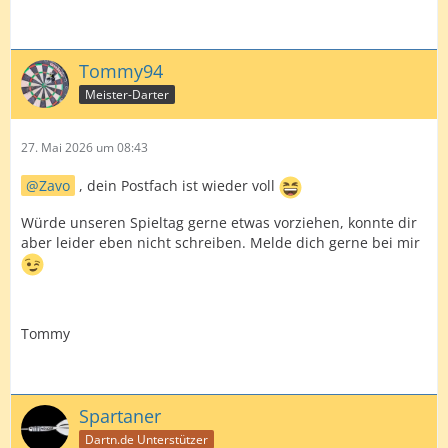
Tommy94
Meister-Darter
27. Mai 2026 um 08:43
Zavo
, dein Postfach ist wieder voll
Würde unseren Spieltag gerne etwas vorziehen, konnte dir
aber leider eben nicht schreiben. Melde dich gerne bei mir
Tommy
Spartaner
Dartn.de Unterstützer