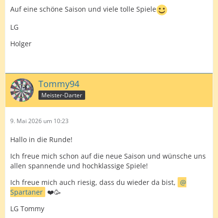
Auf eine schöne Saison und viele tolle Spiele
LG
Holger
Tommy94
Meister-Darter
9. Mai 2026 um 10:23
Hallo in die Runde!
Ich freue mich schon auf die neue Saison und wünsche uns
allen spannende und hochklassige Spiele!
Ich freue mich auch riesig, dass du wieder da bist,
Spartaner
❤️🥳
LG Tommy