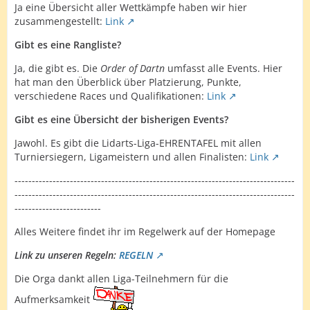
Ja eine Übersicht aller Wettkämpfe haben wir hier
zusammengestellt:
Link
Gibt es eine Rangliste?
Ja, die gibt es. Die
Order of Dartn
umfasst alle Events. Hier
hat man den Überblick über Platzierung, Punkte,
verschiedene Races und Qualifikationen:
Link
Gibt es eine Übersicht der bisherigen Events?
Jawohl. Es gibt die Lidarts-Liga-EHRENTAFEL mit allen
Turniersiegern, Ligameistern und allen Finalisten:
Link
---------------------------------------------------------------------------------
---------------------------------------------------------------------------------
-------------------------
Alles Weitere findet ihr im Regelwerk auf der Homepage
Link zu unseren Regeln:
REGELN
Die Orga dankt allen Liga-Teilnehmern für die
Aufmerksamkeit