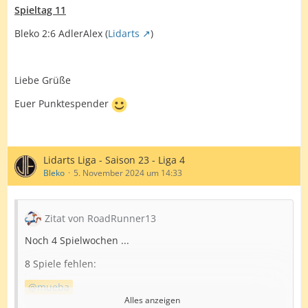
Spieltag 11
Bleko 2:6 AdlerAlex (
Lidarts
)
Liebe Grüße
Euer Punktespender
Lidarts Liga - Saison 23 - Liga 4
Bleko
5. November 2024 um 14:33
Zitat von RoadRunner13
Noch 4 Spielwochen ...
8 Spiele fehlen:
mueba
Alles anzeigen