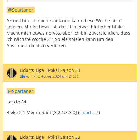
AdlerAlex
Spartaner
Flooo
Aktuell bin ich noch krank und kann diese Woche nicht
7 Spiele fehlen:
spielen. Mir ist bewusst, dass ich etwas hinterher hinke.
Macht mich etwas nervös, aber ich bin zuversichtlich, dass
Meerhobbit
ich nächste Woche 3-4 Spiele spielen kann um den
Bleko
Anschluss nicht zu verlieren.
6 Spiele fehlen:
goldenlion
Lidarts-Liga - Pokal Saison 23
RoadRunner13
Bleko
7. Oktober 2024 um 21:38
5 Spiele fehlen:
Spartaner
Yogi 04
Letzte 64
FillTehler
Bleko 2:1 Meerhobbit [3:2;1:3;3:0] (
Lidarts
)
Chrischi94
4 Spiele fehlen:
Lidarts-Liga - Pokal Saison 23
Blackster8