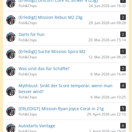
[Erledigt] Unicorn Core XL Striker 4 (23g)
1
Fish&Chips
24. Juni 2026 um 16:32
[Erledigt] Mission Rebus M2 23g
2
Fish&Chips
29. Juni 2026 um 09:28
Darts for Fun
2
Fish&Chips
20. Mai 2026 um 15:14
[Erledigt] Suche Mission Spiro M2
1
Fish&Chips
12. Mai 2026 um 06:29
Was sind das für Schäfte?
2
Fish&Chips
6. Mai 2026 um 16:40
Mythbust: Sinkt der Score temporär, wenn man
4
besser wird?
Fish&Chips
6. Mai 2026 um 10:25
[ERLEDIGT] Mission Ryan Joyce Coral in 21g
5
Fish&Chips
29. April 2026 um 22:10
Autodarts Vantage
6
Fish&Chips
2. April 2026 um 19:32