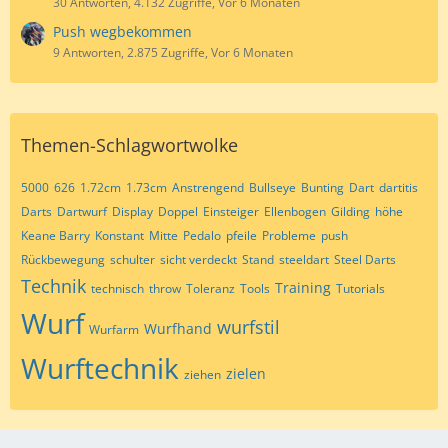
30 Antworten, 4.132 Zugriffe, Vor 6 Monaten
Push wegbekommen
9 Antworten, 2.875 Zugriffe, Vor 6 Monaten
Themen-Schlagwortwolke
5000
626
1.72cm
1.73cm
Anstrengend
Bullseye
Bunting
Dart
dartitis
Darts
Dartwurf
Display
Doppel
Einsteiger
Ellenbogen
Gilding
höhe
Keane Barry
Konstant
Mitte
Pedalo
pfeile
Probleme
push
Rückbewegung
schulter
sicht verdeckt
Stand
steeldart
Steel Darts
Technik
Training
technisch
throw
Toleranz
Tools
Tutorials
Wurf
wurfstil
Wurfhand
Wurfarm
Wurftechnik
zielen
ziehen