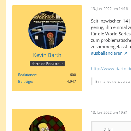
13. Juni 2022 um 14:16
Seit inzwischen 14 
genug, ihn einmal z
für die World Seri
zum problematischen
zusammengefasst un
ausballancieren
Kevin Barth
dartn.de Redakteur
http://www.dartn.d
Reaktionen
600
Einmal editiert, zulet
Beiträge
4.947
13. Juni 2022 um 19:31
Zitat