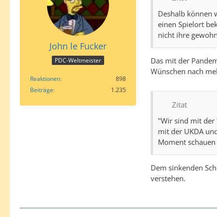
Deshalb können wi
einen Spielort b
nicht ihre gewohn
John le Fucker
Das mit der Pandem
PDC-Weltmeister
Wünschen nach mehr
Reaktionen
898
Beiträge
1.235
Zitat
"Wir sind mit der
mit der UKDA und 
Moment schauen w
Dem sinkenden Schi
verstehen.