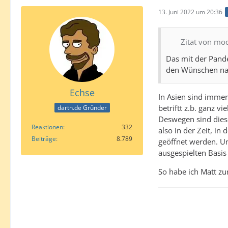
13. Juni 2022 um 20:36
Zitat von mo
Das mit der Pand
den Wünschen nac
Echse
In Asien sind immer
betriftt z.b. ganz 
dartn.de Gründer
Deswegen sind diese
Reaktionen
332
also in der Zeit, i
Beiträge
8.789
geöffnet werden. Un
ausgespielten Basi
So habe ich Matt z