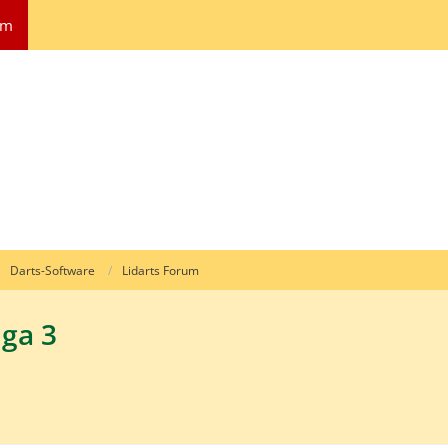
um
Darts-Software
Lidarts Forum
iga 3