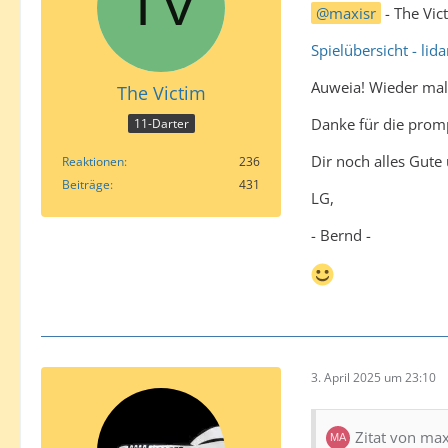
maxisr
- The Vic
Spielübersicht - lida
Auweia! Wieder mal 
The Victim
Danke für die promp
11-Darter
Dir noch alles Gute
Reaktionen
236
Beiträge
431
LG,
- Bernd -
3. April 2025 um 23:10
Zitat von max