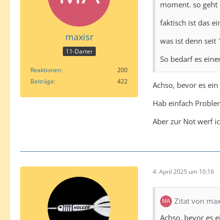
moment. so geht d
faktisch ist das e
maxisr
was ist denn seit 
11-Darter
So bedarf es einer
Reaktionen
200
Beiträge
422
Achso, bevor es ein 
Hab einfach Problem
Aber zur Not werf i
4. April 2025 um 10:16
Zitat von max
Achso, bevor es ei