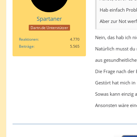
Hab einfach Probl
Spartaner
Aber zur Not werf
Dartn.de Unterstützer
Nein, das hab ich n
Reaktionen
4.770
Beiträge
5.565
Natürlich musst du 
aus gesundheitliche
Die Frage nach der 
Gestört hat mich in
Sowas kann einzig al
Ansonsten wäre eine