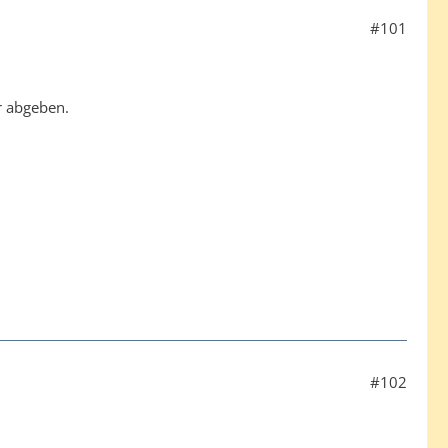
#101
r abgeben.
#102