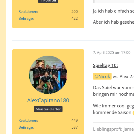
11-Darter
Die Frage nach de
Ja ich hab einfach 
Reaktionen
200
Gestört hat mich 
Beiträge
422
Aber ich hab gesehe
Sowas kann einzig
Ansonsten wäre ei
7. April 2025 um 17:00
Spieltag 10:
Nicok
vs. Alex 2
Das Spiel war vom s
bringen mir nochma
AlexCapitano180
Wie immer cool gege
Meister-Darter
kommende Saison
Reaktionen
449
Beiträge
587
Lieblingsprofi: Jam