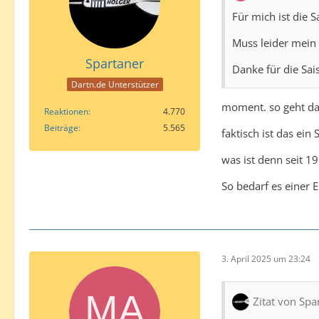
Für mich ist die 
Muss leider mein 
Spartaner
Danke für die Sai
Dartn.de Unterstützer
moment. so geht das
Reaktionen
4.770
Beiträge
5.565
faktisch ist das ein 
was ist denn seit 19
So bedarf es einer E
3. April 2025 um 23:24
Zitat von Spa