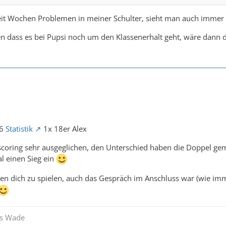
r Erklärung beruhte auf der Tatsache, das du kurz vorher noch ges
seit Wochen Problemen in meiner Schulter, sieht man auch immer
in erster Linie, das "Abgeben und walkover" für den Gegner.
n dass es bei Pupsi noch um den Klassenerhalt geht, wäre dann 
 allein die Orga/Ligaleitung entscheiden. Und nicht ein Spieler.
ne Ligaleitung obsolet.
:6
Statistik
1x 18er Alex
coring sehr ausgeglichen, den Unterschied haben die Doppel gem
l einen Sieg ein
n dich zu spielen, auch das Gespräch im Anschluss war (wie imm
es Wade