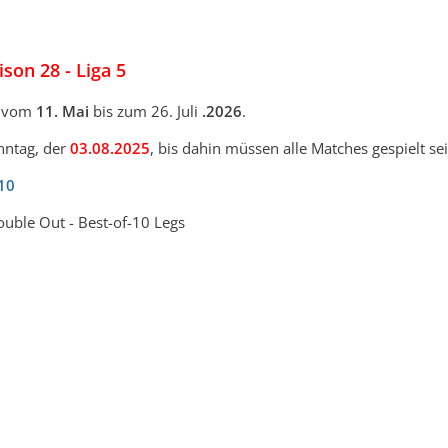
ison 28 - Liga 5
t vom
11. Mai
bis zum 26. Juli
.2026
.
nntag, der
03.08.2025
, bis dahin müssen alle Matches gespielt sei
10
uble Out - Best-of-10 Legs