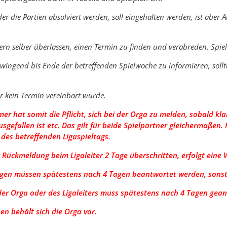
 der die Partien absolviert werden, soll eingehalten werden, ist abe
nern selber überlassen, einen Termin zu finden und verabreden. Sp
t zwingend bis Ende der betreffenden Spielwoche zu informieren, soll
er kein Termin vereinbart wurde.
mer hat somit die Pflicht, sich bei der Orga zu melden, sobald kla
gefallen ist etc. Das gilt für beide Spielpartner gleichermaßen. F
 des betreffenden Ligaspieltags.
ur Rückmeldung beim Ligaleiter 2 Tage überschritten, erfolgt eine
ragen müssen spätestens nach 4 Tagen beantwortet werden, sonst 
der Orga oder des Ligaleiters muss spätestens nach 4 Tagen gean
en behält sich die Orga vor.