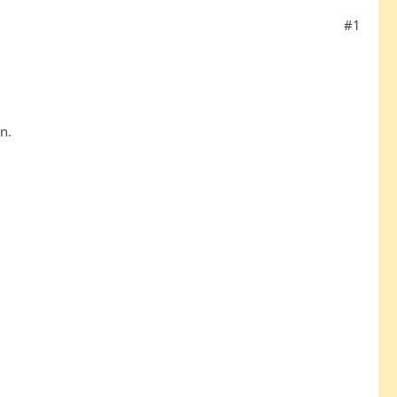
#1
n.