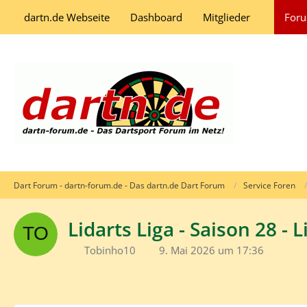
dartn.de Webseite
Dashboard
Mitglieder
For
Dart Forum - dartn-forum.de - Das dartn.de Dart Forum
Service Foren
Lidarts Liga - Saison 28 - L
Tobinho10
9. Mai 2026 um 17:36