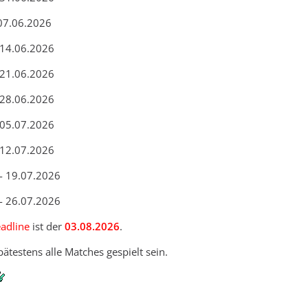
 07.06.2026
- 14.06.2026
- 21.06.2026
- 28.06.2026
- 05.07.2026
- 12.07.2026
 - 19.07.2026
 - 26.07.2026
adline
ist der
03.08
.2
026
.
ätestens alle Matches gespielt sein.