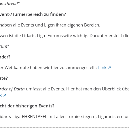
onsthread"
Event-/Turnierbereich zu finden?
aben alle Events und Ligen ihren eigenen Bereich.
en ist die Lidarts-Liga- Forumsseite wichtig. Darunter erstellt di
orum"
nder?
ller Wettkämpfe haben wir hier zusammengestellt:
Link
ste?
rder of Dartn
umfasst alle Events. Hier hat man den Überblick übe
k
icht der bisherigen Events?
Lidarts-Liga-EHRENTAFEL mit allen Turniersiegern, Ligameistern un
-----------------------------------------------------------------------------------------