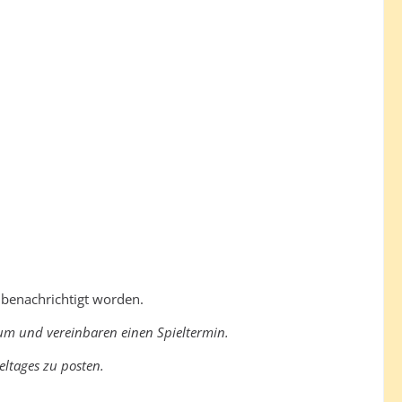
 benachrichtigt worden.
orum
und vereinbaren einen Spieltermin.
eltages zu posten.