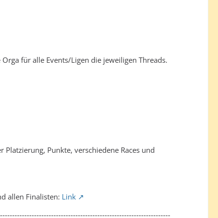
e Orga für alle Events/Ligen die jeweiligen Threads.
r Platzierung, Punkte, verschiedene Races und
d allen Finalisten:
Link
-----------------------------------------------------------------------