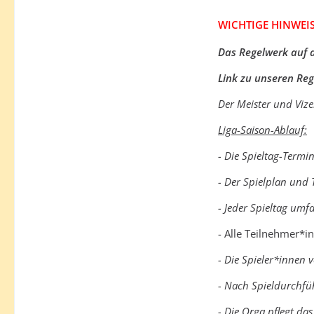
WICHTIGE HINWEI
Das Regelwerk auf 
Link zu unseren Re
Der Meister und Vize
Liga-Saison-Ablauf:
- Die Spieltag-Termi
- Der Spielplan und 
- Jeder Spieltag umf
- Alle Teilnehmer*i
- Die Spieler*innen 
-
Nach Spieldurchfüh
- Die Orga pflegt da