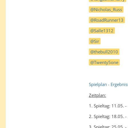
Nicholas_Russ
RoadRunner13
Salle1312
Sir
thebull2010
Twenty5one
Spielplan - Ergebniss
Zeitplan:
1. Spieltag: 11.05. 
2. Spieltag: 18.05. 
3. Spieltag: 25.05. 