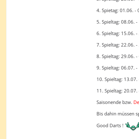
4. Spietag: 01.06. -
5. Spieltag: 08.06. 
6. Spieltag: 15.06. 
7. Spieltag: 22.06. 
8. Spieltag: 29.06. 
9. Spieltag: 06.07. 
10. Spieltag: 13.07.
11. Spieltag: 20.07.
Saisonende bzw.
De
Bis dahin müssen sp
Good Darts !