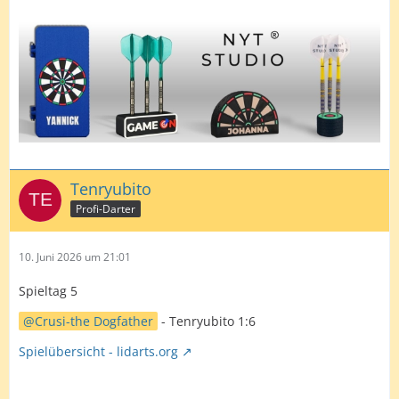
Tenryubito
Profi-Darter
10. Juni 2026 um 21:01
Spieltag 5
Crusi-the Dogfather
- Tenryubito 1:6
Spielübersicht - lidarts.org