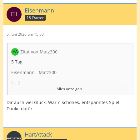
Eisenmann
18-Darter
6. Juni 2026 um 15:50
Zitat von Matz300
5 Tag
Eisenmann - Matz300
6 - 2
Alles anzeigen
https://lidarts.org/game/nlgU6PZd
Dir auch viel Glück. War n schönes, entspanntes Spiel.
Eisenmann hat gut gestartet Ich habe nur 2 legs geholt
Danke dafür.
Bin aber trotzdem mit dem scoring zufrieden
Viel Glück noch bis bald
HartAttack