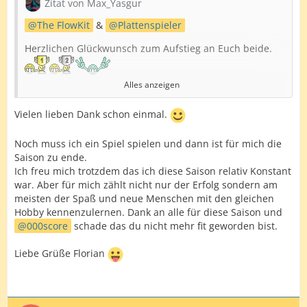
Zitat von Max_Yasgur
The FlowKit
&
Plattenspieler
Herzlichen Glückwunsch zum Aufstieg an Euch beide.
Alles anzeigen
Angesichts der Konstanz, die ihr über die Saison gezeigt
habt, würde ich sagen, ist das absolut verdient.
Vielen lieben Dank schon einmal.
Ich wünsche Euch viele Erfolg in der nächsten Saison in
Liga 7!
Noch muss ich ein Spiel spielen und dann ist für mich die
Saison zu ende.
Check-Out,
Ich freu mich trotzdem das ich diese Saison relativ Konstant
war. Aber für mich zählt nicht nur der Erfolg sondern am
Hendrik
meisten der Spaß und neue Menschen mit den gleichen
Hobby kennenzulernen. Dank an alle für diese Saison und
000score
schade das du nicht mehr fit geworden bist.
Liebe Grüße Florian