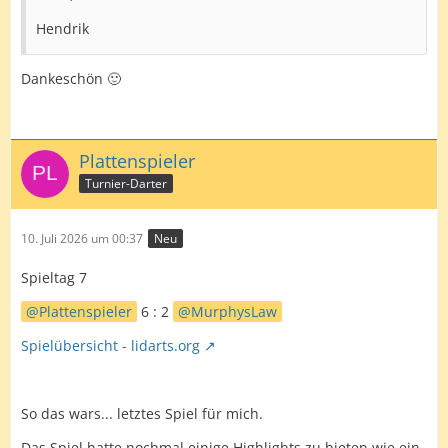
Hendrik
Dankeschön 🙂
Plattenspieler
Turnier-Darter
10. Juli 2026 um 00:37
Neu
Spieltag 7
Plattenspieler
6 : 2
MurphysLaw
Spielübersicht - lidarts.org
So das wars... letztes Spiel für mich.
Das Spiel hatte nochmal einige Highlights zu bieten wie ein