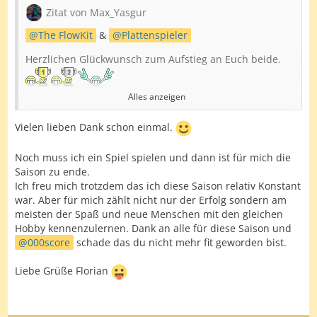
Zitat von Max_Yasgur
The FlowKit
&
Plattenspieler
Herzlichen Glückwunsch zum Aufstieg an Euch beide.
Alles anzeigen
Angesichts der Konstanz, die ihr über die Saison gezeigt
habt, würde ich sagen, ist das absolut verdient.
Vielen lieben Dank schon einmal.
Ich wünsche Euch viele Erfolg in der nächsten Saison in
Liga 7!
Noch muss ich ein Spiel spielen und dann ist für mich die
Saison zu ende.
Check-Out,
Ich freu mich trotzdem das ich diese Saison relativ Konstant
war. Aber für mich zählt nicht nur der Erfolg sondern am
Hendrik
meisten der Spaß und neue Menschen mit den gleichen
Hobby kennenzulernen. Dank an alle für diese Saison und
000score
schade das du nicht mehr fit geworden bist.
Liebe Grüße Florian