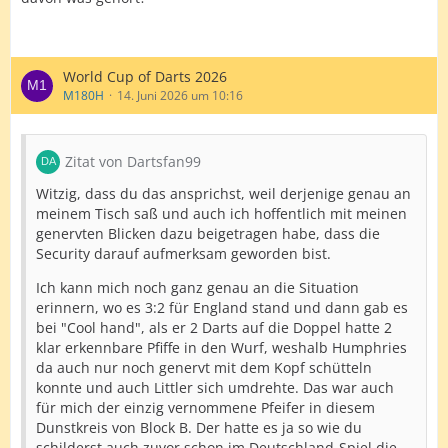
World Cup of Darts 2026
M180H
14. Juni 2026 um 10:16
Zitat von Dartsfan99
Witzig, dass du das ansprichst, weil derjenige genau an
meinem Tisch saß und auch ich hoffentlich mit meinen
genervten Blicken dazu beigetragen habe, dass die
Security darauf aufmerksam geworden bist.
Ich kann mich noch ganz genau an die Situation
erinnern, wo es 3:2 für England stand und dann gab es
bei "Cool hand", als er 2 Darts auf die Doppel hatte 2
klar erkennbare Pfiffe in den Wurf, weshalb Humphries
da auch nur noch genervt mit dem Kopf schütteln
konnte und auch Littler sich umdrehte. Das war auch
für mich der einzig vernommene Pfeifer in diesem
Dunstkreis von Block B. Der hatte es ja so wie du
schilderst auch zuvor schon im Deutschland-Spiel die