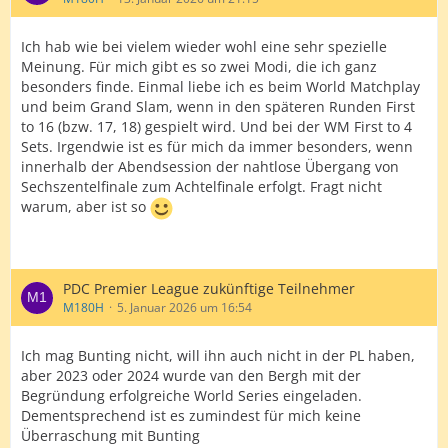
Kevin Doets
Raymond van Barneveld
Niels Zonneveld
Ich hab wie bei vielem wieder wohl eine sehr spezielle
William O’Connor
Meinung. Für mich gibt es so zwei Modi, die ich ganz
Niko Springer
besonders finde. Einmal liebe ich es beim World Matchplay
Karel Sedlacek
und beim Grand Slam, wenn in den späteren Runden First
to 16 (bzw. 17, 18) gespielt wird. Und bei der WM First to 4
Tourcard Holder Qualifier:
Sets. Irgendwie ist es für mich da immer besonders, wenn
innerhalb der Abendsession der nahtlose Übergang von
Rob Owen
Sechszentelfinale zum Achtelfinale erfolgt. Fragt nicht
Michael Smith
warum, aber ist so
James Hurrell
Ian White
Nick Kenny
Chris Landman
PDC Premier League zukünftige Teilnehmer
Cristo Reyes
M180H
5. Januar 2026 um 16:54
Gabriel Clemens
Alan Soutar
Kim Huybrechts
Ich mag Bunting nicht, will ihn auch nicht in der PL haben,
aber 2023 oder 2024 wurde van den Bergh mit der
Madars Razma
Begründung erfolgreiche World Series eingeladen.
Dementsprechend ist es zumindest für mich keine
Eastern Europe Qualifier:
Überraschung mit Bunting