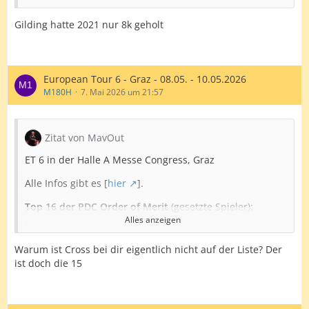
Gilding hatte 2021 nur 8k geholt
European Tour 6 - Graz - 08.05. - 10.05.2026
M180H
7. Mai 2026 um 21:57
Zitat von MavOut
ET 6 in der Halle A Messe Congress, Graz
Alle Infos gibt es [
hier
].
Top 16 der PDC Order of Merit
(gesetzte Spieler):
Alles anzeigen
1. Gian van Veen
2. Michael van Gerwen
Warum ist Cross bei dir eigentlich nicht auf der Liste? Der
3. Jonny Clayton
ist doch die 15
3. James Wade
4. Josh Rock
5. Gerwyn Price