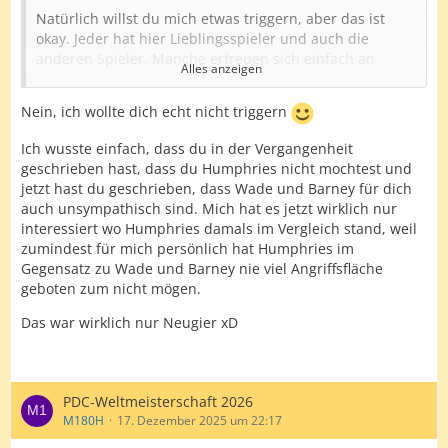
Natürlich willst du mich etwas triggern, aber das ist
okay. Jeder hat hier Lieblingsspieler und auch die
anderen Spieler. Manche erfreuen sich einfach an
Alles anzeigen
guten oder spannenden Darts-Matches unabhängig von
den Protagonisten.
Nein, ich wollte dich echt nicht triggern
Und ja, ich gebe dir auch Recht, dass es sich bei mir
Ich wusste einfach, dass du in der Vergangenheit
und Humphries extrem geändert hat.
geschrieben hast, dass du Humphries nicht mochtest und
Meines Erachtens aber, weil auch Humphries einen
jetzt hast du geschrieben, dass Wade und Barney für dich
Wandel durchgemacht hat. Vom ständig nörgelnden
auch unsympathisch sind. Mich hat es jetzt wirklich nur
"alles ist gegen mich", zu einem sehr fairen,
interessiert wo Humphries damals im Vergleich stand, weil
resilllienten Sportsmann, der auch in der Niederlage
zumindest für mich persönlich hat Humphries im
Größe beweist.
Gegensatz zu Wade und Barney nie viel Angriffsfläche
geboten zum nicht mögen.
Bei Barney und Wade sehe ich keinen Wandel.
Das war wirklich nur Neugier xD
Bei Beiden wird das Verhalten eher schlimmer oder
unangenehmer.
Barney hatte schon immer Motivationsprobleme in den
PDC-Weltmeisterschaft 2026
letzten Jahren, seine Körpersprache war da immer sehr
M180H
17. Dezember 2025 um 22:17
aufschlussreich. NERVEN tut dann eher seine