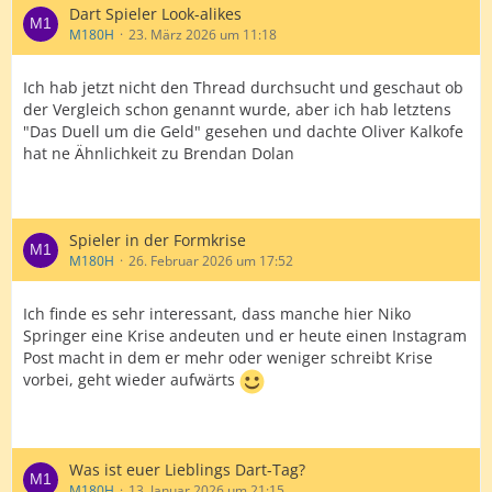
6. Danny Noppert
Dart Spieler Look-alikes
7. Ryan Searle
M180H
23. März 2026 um 11:18
8. Chris Dobey
9. Ross Smith
Ich hab jetzt nicht den Thread durchsucht und geschaut ob
10.
Martin Schindler
der Vergleich schon genannt wurde, aber ich hab letztens
11. Jermaine Wattimena
"Das Duell um die Geld" gesehen und dachte Oliver Kalkofe
12. Mike De Decker
hat ne Ähnlichkeit zu Brendan Dolan
13. Damon Heta
14. Wessel Nijman
15. Luke Woodhouse
Spieler in der Formkrise
16. Daryl Gurney
M180H
26. Februar 2026 um 17:52
Pro Tour OoM Qualifier:
Dave Chisnall
Ich finde es sehr interessant, dass manche hier Niko
Ryan Joyce
Springer eine Krise andeuten und er heute einen Instagram
Krzysztof Ratajski
Post macht in dem er mehr oder weniger schreibt Krise
Cameron Menzies
vorbei, geht wieder aufwärts
Dirk van Duijvenbode
Andrew Gilding
Peter Wright
Joe Cullen
Was ist euer Lieblings Dart-Tag?
Ricardo Pietreczko
M180H
13. Januar 2026 um 21:15