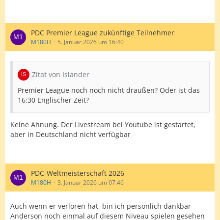
Patrik Kovacs
Nordic & Baltic Qualifier:
PDC Premier League zukünftige Teilnehmer
Anton Östlund
M180H
5. Januar 2026 um 16:40
Host Nation Qualifier:
4x 07.05.2026
Zitat von Islander
Nachrückerliste:
Premier League noch noch nicht draußen? Oder ist das
16:30 Englischer Zeit?
Madars Razma
Max Hopp
Keine Ahnung. Der Livestream bei Youtube ist gestartet,
aber in Deutschland nicht verfügbar
Cor Dekker
Shane McGuirk
Beau Greaves
PDC-Weltmeisterschaft 2026
M180H
3. Januar 2026 um 07:46
Niall Culleton
David Sharp
Auch wenn er verloren hat, bin ich persönlich dankbar
Anderson noch einmal auf diesem Niveau spielen gesehen