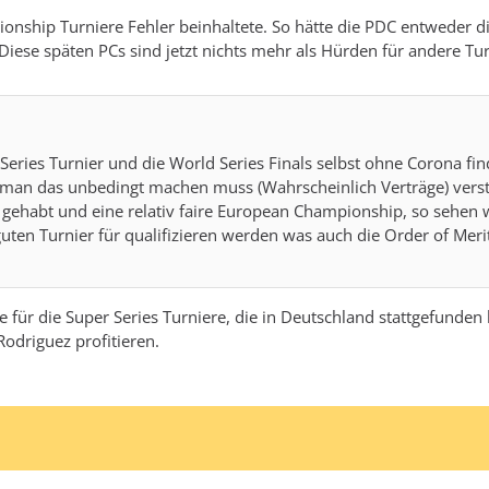
ionship Turniere Fehler beinhaltete. So hätte die PDC entweder d
e späten PCs sind jetzt nichts mehr als Hürden für andere Turnie
 Series Turnier und die World Series Finals selbst ohne Corona find
an das unbedingt machen muss (Wahrscheinlich Verträge) verste
gehabt und eine relativ faire European Championship, so sehen w
ten Turnier für qualifizieren werden was auch die Order of Merit 
tze für die Super Series Turniere, die in Deutschland stattgefun
odriguez profitieren.