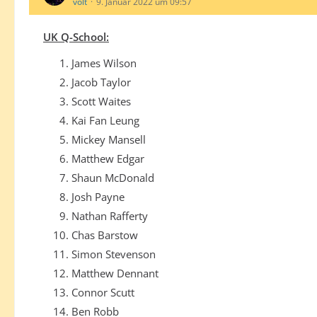
volt
9. Januar 2022 um 09:57
UK Q-School:
James Wilson
Jacob Taylor
Scott Waites
Kai Fan Leung
Mickey Mansell
Matthew Edgar
Shaun McDonald
Josh Payne
Nathan Rafferty
Chas Barstow
Simon Stevenson
Matthew Dennant
Connor Scutt
Ben Robb