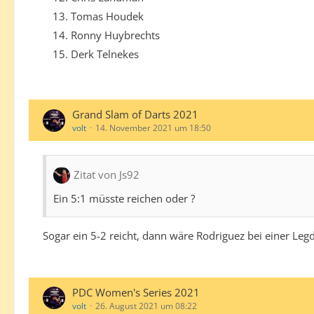
Tomas Houdek
Ronny Huybrechts
Derk Telnekes
Grand Slam of Darts 2021
volt
14. November 2021 um 18:50
Zitat von Js92
Ein 5:1 müsste reichen oder ?
Sogar ein 5-2 reicht, dann wäre Rodriguez bei einer Leg
PDC Women's Series 2021
volt
26. August 2021 um 08:22