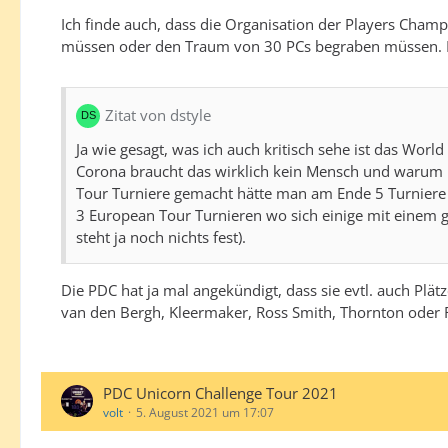
Ich finde auch, dass die Organisation der Players Champ
müssen oder den Traum von 30 PCs begraben müssen. Dies
Zitat von dstyle
Ja wie gesagt, was ich auch kritisch sehe ist das World
Corona braucht das wirklich kein Mensch und warum m
Tour Turniere gemacht hätte man am Ende 5 Turniere 
3 European Tour Turnieren wo sich einige mit einem gu
steht ja noch nichts fest).
Die PDC hat ja mal angekündigt, dass sie evtl. auch Plä
van den Bergh, Kleermaker, Ross Smith, Thornton oder R
PDC Unicorn Challenge Tour 2021
volt
5. August 2021 um 17:07