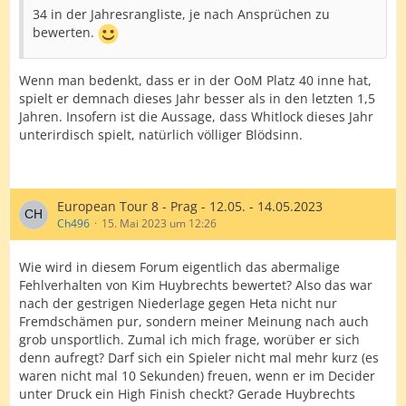
34 in der Jahresrangliste, je nach Ansprüchen zu
bewerten.
Wenn man bedenkt, dass er in der OoM Platz 40 inne hat,
spielt er demnach dieses Jahr besser als in den letzten 1,5
Jahren. Insofern ist die Aussage, dass Whitlock dieses Jahr
unterirdisch spielt, natürlich völliger Blödsinn.
European Tour 8 - Prag - 12.05. - 14.05.2023
Ch496
15. Mai 2023 um 12:26
Wie wird in diesem Forum eigentlich das abermalige
Fehlverhalten von Kim Huybrechts bewertet? Also das war
nach der gestrigen Niederlage gegen Heta nicht nur
Fremdschämen pur, sondern meiner Meinung nach auch
grob unsportlich. Zumal ich mich frage, worüber er sich
denn aufregt? Darf sich ein Spieler nicht mal mehr kurz (es
waren nicht mal 10 Sekunden) freuen, wenn er im Decider
unter Druck ein High Finish checkt? Gerade Huybrechts