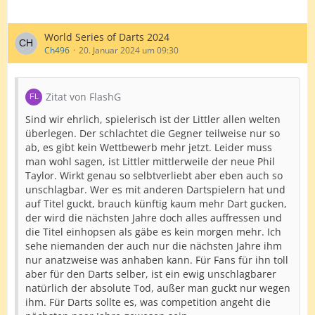
Gerwyn Price (Wales)
World Series of Darts 2024
Rob Cross (England)
Ch496
20. Januar 2024 um 09:30
Peter Wright (Scotland)
Luke Littler (England)
Zitat von FlashG
East Europe Representatives
Sind wir ehrlich, spielerisch ist der Littler allen welten
überlegen. Der schlachtet die Gegner teilweise nur so
Krzysztof Ratajski (Poland)
ab, es gibt kein Wettbewerb mehr jetzt. Leider muss
man wohl sagen, ist Littler mittlerweile der neue Phil
Radek Szaganski (Poland)
Taylor. Wirkt genau so selbtverliebt aber eben auch so
Adam Gawlas (Czech Republic)
unschlagbar. Wer es mit anderen Dartspielern hat und
auf Titel guckt, brauch künftig kaum mehr Dart gucken,
Karel Sedlacek (Czech Republic)
der wird die nächsten Jahre doch alles auffressen und
die Titel einhopsen als gäbe es kein morgen mehr. Ich
Boris Krcmar (Croatia)
sehe niemanden der auch nur die nächsten Jahre ihm
Sebastian Bialecki (Poland)
nur anatzweise was anhaben kann. Für Fans für ihn toll
aber für den Darts selber, ist ein ewig unschlagbarer
Polish Qualifier #2
natürlich der absolute Tod, außer man guckt nur wegen
ihm. Für Darts sollte es, was competition angeht die
Hungarian Qualifier #1