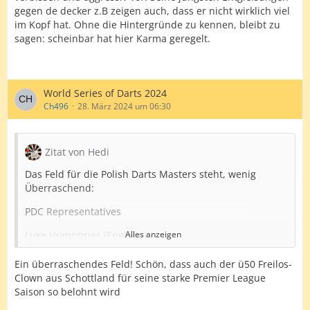
gegen de decker z.B zeigen auch, dass er nicht wirklich viel
im Kopf hat. Ohne die Hintergründe zu kennen, bleibt zu
sagen: scheinbar hat hier Karma geregelt.
World Series of Darts 2024
Ch496
28. März 2024 um 06:30
Zitat von Hedi
Das Feld für die Polish Darts Masters steht, wenig
Überraschend:
PDC Representatives
Luke Humphries (England)
Alles anzeigen
Michael van Gerwen (Netherlands)
Ein überraschendes Feld! Schön, dass auch der ü50 Freilos-
Clown aus Schottland für seine starke Premier League
Michael Smith (England)
Saison so belohnt wird
Nathan Aspinall (England)