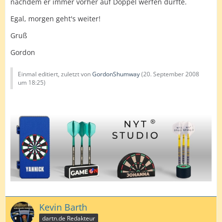
nachdem er immer vorher auf Doppel werfen durfte.
Egal, morgen geht's weiter!
Gruß
Gordon
Einmal editiert, zuletzt von
GordonShumway
(
20. September 2008
um 18:25
)
Kevin Barth
dartn.de Redakteur