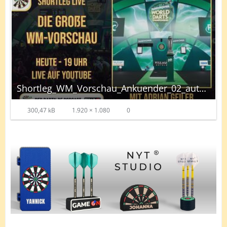
Shortleg_WM_Vorschau_Ankuender_02_autoscaled.jpg
300,47 kB
1.920 × 1.080
0