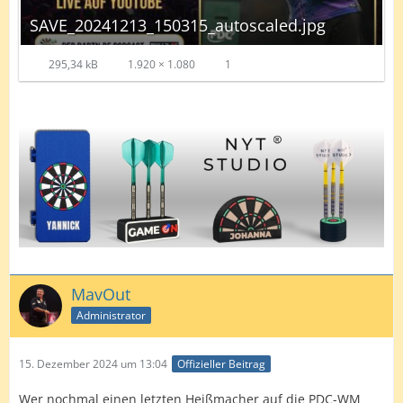
SAVE_20241213_150315_autoscaled.jpg
295,34 kB
1.920 × 1.080
1
MavOut
Administrator
15. Dezember 2024 um 13:04
Offizieller Beitrag
Wer nochmal einen letzten Heißmacher auf die PDC-WM