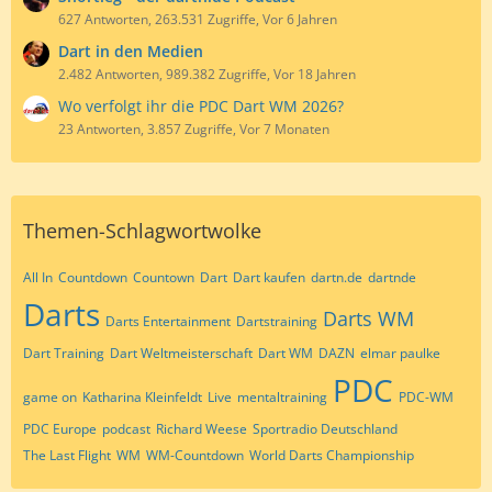
627 Antworten, 263.531 Zugriffe, Vor 6 Jahren
Dart in den Medien
2.482 Antworten, 989.382 Zugriffe, Vor 18 Jahren
Wo verfolgt ihr die PDC Dart WM 2026?
23 Antworten, 3.857 Zugriffe, Vor 7 Monaten
Themen-Schlagwortwolke
All In
Countdown
Countown
Dart
Dart kaufen
dartn.de
dartnde
Darts
Darts WM
Darts Entertainment
Dartstraining
Dart Training
Dart Weltmeisterschaft
Dart WM
DAZN
elmar paulke
PDC
game on
Katharina Kleinfeldt
Live
mentaltraining
PDC-WM
PDC Europe
podcast
Richard Weese
Sportradio Deutschland
The Last Flight
WM
WM-Countdown
World Darts Championship