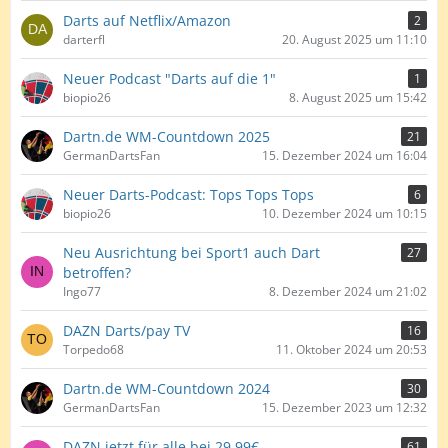
Darts auf Netflix/Amazon
2
darterfl
20. August 2025 um 11:10
Neuer Podcast "Darts auf die 1"
1
biopio26
8. August 2025 um 15:42
Dartn.de WM-Countdown 2025
21
GermanDartsFan
15. Dezember 2024 um 16:04
Neuer Darts-Podcast: Tops Tops Tops
6
biopio26
10. Dezember 2024 um 10:15
Neu Ausrichtung bei Sport1 auch Dart
27
betroffen?
Ingo77
8. Dezember 2024 um 21:02
DAZN Darts/pay TV
16
Torpedo68
11. Oktober 2024 um 20:53
Dartn.de WM-Countdown 2024
30
GermanDartsFan
15. Dezember 2023 um 12:32
DAZN jetzt für alle bei 29,99€
61