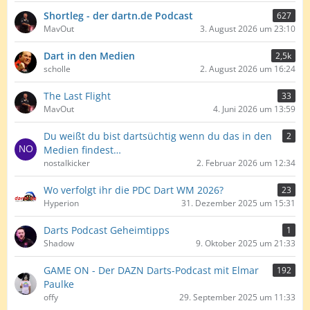
Shortleg - der dartn.de Podcast
627
MavOut
3. August 2026 um 23:10
Dart in den Medien
2,5k
scholle
2. August 2026 um 16:24
The Last Flight
33
MavOut
4. Juni 2026 um 13:59
Du weißt du bist dartsüchtig wenn du das in den
2
Medien findest…
nostalkicker
2. Februar 2026 um 12:34
Wo verfolgt ihr die PDC Dart WM 2026?
23
Hyperion
31. Dezember 2025 um 15:31
Darts Podcast Geheimtipps
1
Shadow
9. Oktober 2025 um 21:33
GAME ON - Der DAZN Darts-Podcast mit Elmar
192
Paulke
offy
29. September 2025 um 11:33