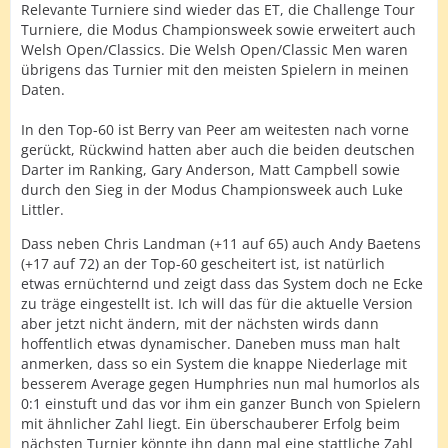
Relevante Turniere sind wieder das ET, die Challenge Tour
Turniere, die Modus Championsweek sowie erweitert auch
Welsh Open/Classics. Die Welsh Open/Classic Men waren
übrigens das Turnier mit den meisten Spielern in meinen
Daten.
In den Top-60 ist Berry van Peer am weitesten nach vorne
gerückt, Rückwind hatten aber auch die beiden deutschen
Darter im Ranking, Gary Anderson, Matt Campbell sowie
durch den Sieg in der Modus Championsweek auch Luke
Littler.
Dass neben Chris Landman (+11 auf 65) auch Andy Baetens
(+17 auf 72) an der Top-60 gescheitert ist, ist natürlich
etwas ernüchternd und zeigt dass das System doch ne Ecke
zu träge eingestellt ist. Ich will das für die aktuelle Version
aber jetzt nicht ändern, mit der nächsten wirds dann
hoffentlich etwas dynamischer. Daneben muss man halt
anmerken, dass so ein System die knappe Niederlage mit
besserem Average gegen Humphries nun mal humorlos als
0:1 einstuft und das vor ihm ein ganzer Bunch von Spielern
mit ähnlicher Zahl liegt. Ein überschauberer Erfolg beim
nächsten Turnier könnte ihn dann mal eine stattliche Zahl