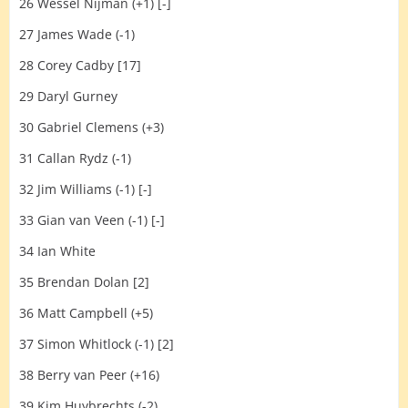
26 Wessel Nijman (+1) [-]
27 James Wade (-1)
28 Corey Cadby [17]
29 Daryl Gurney
30 Gabriel Clemens (+3)
31 Callan Rydz (-1)
32 Jim Williams (-1) [-]
33 Gian van Veen (-1) [-]
34 Ian White
35 Brendan Dolan [2]
36 Matt Campbell (+5)
37 Simon Whitlock (-1) [2]
38 Berry van Peer (+16)
39 Kim Huybrechts (-2)