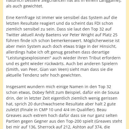
natürlich bessere Siegchancen hat als in einem Langgame],
als auch gewichtet.
Eine Kernfrage ist immer wie sensibel das System auf die
letzten Resultate reagiert und da scheint das FDI schon
ziemlich sensibel zu sein. Dass sie laut den Top 32 auf
Twitter aktuell Andy Baetens vor Peter Wright auf Platz 25
führen finde ich schon bemerkenswert. Möglicherweise ist
aber mein System auch doch etwas träge in der Hinsicht,
allerdings habe ich oft genug gesehen dass derartige
"Leistungsexplosionen" auch wieder ihren Tribut erfordern
und es geht wieder rückwärts. Auch bei anderen Spielern
(Smith, van Peer, Gian van Veen) sieht man dass sie die
aktuelle Tendenz sehr hoch gewichten.
Insgesamt wundern mich einige Namen in den Top 32
schon etwas, Dobey fehlt zum Beispiel, dafür ein de Sousa
drin, der in letzter Zeit eigentlich ziemlich wenig gerissen
hat, sprich 20 durchwachsene Resultate aber halt 2 gute
zuletzt (Finale in CMP 10 und 4/4 im Qualifier). Beau
Greaves auch extrem hoch dafür dass sie nur ganz selten
Partien gegen Gegner aus den Top-200 spielt (Greaves steht
bei mir auf 136, Sherrock auf 212, Ashton auf 374, die