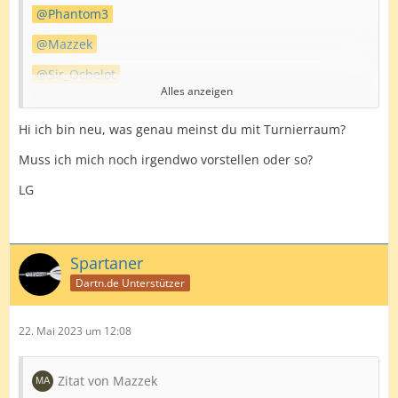
Phantom3
Mazzek
Sir_Ochelot
Alles anzeigen
Und
T-Rex180
Hi ich bin neu, was genau meinst du mit Turnierraum?
Der Turnierraum wartet noch auf Euch und auf
Letzteren (
T-Rex180
) warte ich auf eine Antwort auf
Muss ich mich noch irgendwo vorstellen oder so?
meine Termin-Anfrage für den 1. Spieltag
LG
LG Stefan
Spartaner
Dartn.de Unterstützer
22. Mai 2023 um 12:08
Zitat von Mazzek