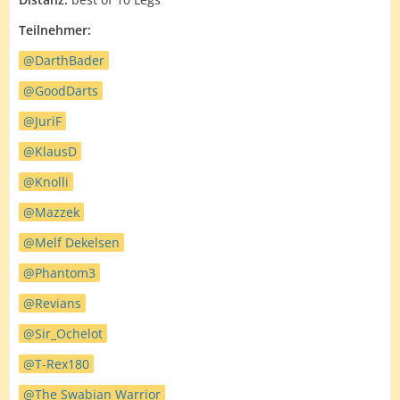
Teilnehmer:
DarthBader
GoodDarts
JuriF
KlausD
Knolli
Mazzek
Melf Dekelsen
Phantom3
Revians
Sir_Ochelot
T-Rex180
The Swabian Warrior