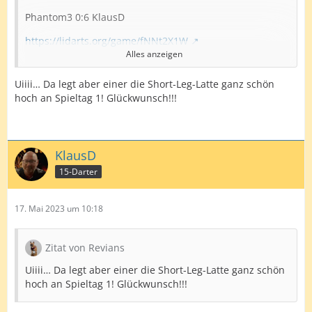
Phantom3 0:6 KlausD
https://lidarts.org/game/fNNt2X1W
Alles anzeigen
SL: 1x18 KlausD
Uiiii… Da legt aber einer die Short-Leg-Latte ganz schön
Danke
Phantom3
für das faire Spiel. Nach langem
hoch an Spieltag 1! Glückwunsch!!!
habe ich mal wieder die Doppel getroffen, das war mein
Glück. Ich wünsche dir weiterhin viel Erfolg und Good
Darts
KlausD
LG Klaus
15-Darter
17. Mai 2023 um 10:18
Zitat von Revians
Uiiii… Da legt aber einer die Short-Leg-Latte ganz schön
hoch an Spieltag 1! Glückwunsch!!!