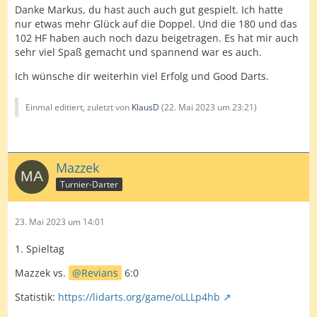
Wären die Doppel etwas größer und manchmal auch
Danke Markus, du hast auch auch gut gespielt. Ich hatte
da, wo ich hingeworfen habe....Chancen waren da,
nur etwas mehr Glück auf die Doppel. Und die 180 und das
einen Punkt zu holen, aber war nix
102 HF haben auch noch dazu beigetragen. Es hat mir auch
sehr viel Spaß gemacht und spannend war es auch.
Gratulation an Klaus, hat Spaß gemacht.
Ich wünsche dir weiterhin viel Erfolg und Good Darts.
Die Tage muß mir bitte mal jemand helfen, wie ich das
Mikro in Gang bringen kann
Einmal editiert, zuletzt von
KlausD
(
22. Mai 2023 um 23:21
)
Mazzek
Turnier-Darter
23. Mai 2023 um 14:01
1. Spieltag
Mazzek vs.
Revians
6:0
Statistik:
https://lidarts.org/game/oLLLp4hb