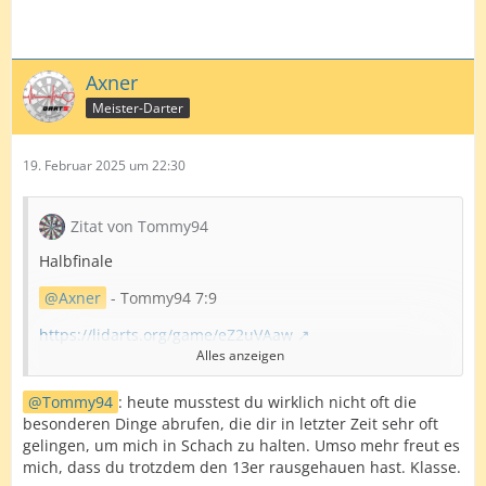
Axner
Meister-Darter
19. Februar 2025 um 22:30
Zitat von Tommy94
Halbfinale
Axner
- Tommy94 7:9
https://lidarts.org/game/eZ2uVAaw
Alles anzeigen
Highlights: 18er Axner und 180, 102, 13er, 18er
Tommy94
Tommy94
: heute musstest du wirklich nicht oft die
besonderen Dinge abrufen, die dir in letzter Zeit sehr oft
Lowlights: 2 abgebrochene Spitzen bei Axner
gelingen, um mich in Schach zu halten. Umso mehr freut es
mich, dass du trotzdem den 13er rausgehauen hast. Klasse.
Wir sind zwar dem Zeitplan ein bisschen Voraus, aber