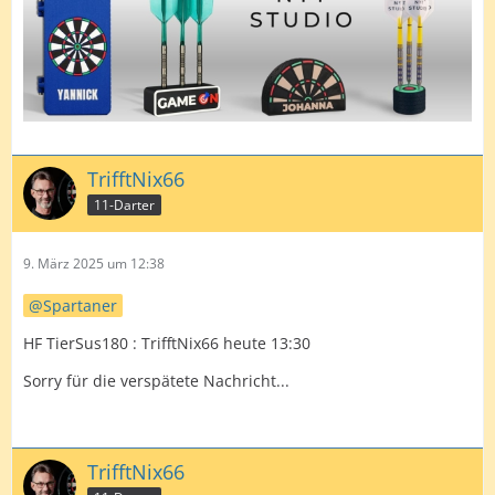
TrifftNix66
11-Darter
9. März 2025 um 12:38
Spartaner
HF TierSus180 : TrifftNix66 heute 13:30
Sorry für die verspätete Nachricht...
TrifftNix66