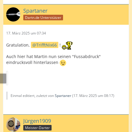
Spartaner
Dartn.de Unterstützer
17. März 2025 um 07:34
Gratulation,
TrifftNix66
!
Auch hier hat Martin nun seinen "Fussabdruck"
eindrucksvoll hinterlassen
Einmal editiert, zuletzt von
Spartaner
(
17. März 2025 um 08:17
)
Jürgen1909
Meister-Darter