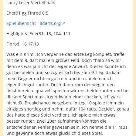
Lucky Loser Viertelfinale
Ener91 gg Finrod 6:5
Spielübersicht - lidarts.org
Highlights: Ener91: 18, 104, 111
Finrod: 16,17,18
Was ein Krimi. Ich verpenne das ertse Leg komplett, treffe
mit dem 8. dart mal ein großes Feld. Doch "halb so wild",
denn es war ja nicht der eigene Anwurf. Diesen konnte ich
gut bespielen und so zog es sich bis zum 9. Leg. da kam
mein Gegner nicht so gut rein und ich süielete mich
eigentlich gut runter. Doch dann kam der weg in den
finishbereich. qualvoll spielten wir uns beide runter und bei
diesem Sport muss irgendwann einer checken, ich wars
nicht :D. Breakchance vergeben. in Leg 10 spiele ich mein
einziges shortleg und nehm, dafür 104 raus. Decider, genau
das hatte dieses Spiel verdient. Ich spiele mich etwas
besser runter, zwei 20er aufnahmen könnten die
entscheidenen Fehler gewesen sein. Ich nehme die 11 raus
und gewinne doch etwas glücklich dieses Spiel.