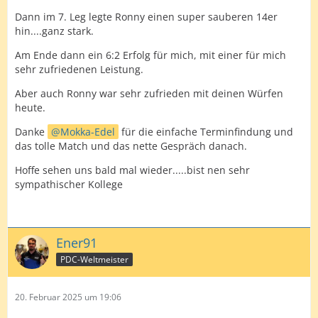
seinem 18er Shortleg ebenfalls sichern kann.
Dann im 7. Leg legte Ronny einen super sauberen 14er
Von den restlichen 3 Legs kann ich zwei für mich
hin....ganz stark.
entscheiden und gewinne somit das Spiel, was jederzeit
Am Ende dann ein 6:2 Erfolg für mich, mit einer für mich
auch hätte in die andere Richtung kippen können.
sehr zufriedenen Leistung.
Dieses war wieder eins der Spiele, bei denen ich lernen
Aber auch Ronny war sehr zufrieden mit deinen Würfen
muss meine Gedanken über den möglichen Erfolg oder
heute.
das womögliche Nichttreffen der Doppel auszublenden,
da ich sonst nicht mein volles Niveau abrufen kann.
Danke
Mokka-Edel
für die einfache Terminfindung und
das tolle Match und das nette Gespräch danach.
Es war zusammenfassend aufgrund der Distanz ein
längeres und tatsächlich auch nervenaufreibendes
Hoffe sehen uns bald mal wieder.....bist nen sehr
Spiel mit Höhen und Tiefen auf beiden Seiten. Am Ende
sympathischer Kollege
kann ich mich unter anderem auch durch die
häufigeren Streudarts und somit niedrigeren Scores von
Axner durchsetzen und stehe nach dem Erfolg beim
4er-Team-Turnier das zweite Mal in einem Finale
Ener91
PDC-Weltmeister
Axner, vielen Dank nochmal für das Spiel und weiterhin
alles Gute!
20. Februar 2025 um 19:06