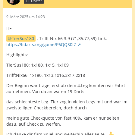
11-Darter
9. März 2025 um 14:23
HF
TierSus180
: Trifft Nix 66 3:9 (71,35:77,59) Link:
https://lidarts.org/game/P6QQS0tZ
Highlights:
TierSus180: 1x180, 1x15, 1x109
TrifftNix66: 1x180, 1x13,1x16,3x17,2x18
Der Beginn war träge, erst ab dem 4.Leg konnten wir Fahrt
aufnehmen. Von da an waren 19 Darts
das schlechteste Leg. Tier zog in vielen Legs mit und war im
zweistelligen Checkbereich, doch durch
meine gute Checkquote von fast 40%, kam er nur selten
dazu, auf Check zu werfen.
Ich danke dir fürs Spiel und weiterhin alles Gute...