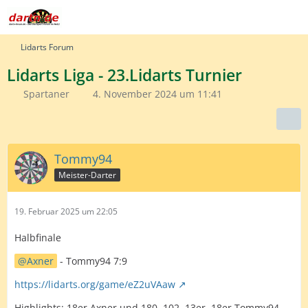
Lidarts Forum
Lidarts Liga - 23.Lidarts Turnier
Spartaner
4. November 2024 um 11:41
Tommy94
Meister-Darter
19. Februar 2025 um 22:05
Halbfinale
Axner
- Tommy94 7:9
https://lidarts.org/game/eZ2uVAaw
Highlights: 18er Axner und 180, 102, 13er, 18er Tommy94