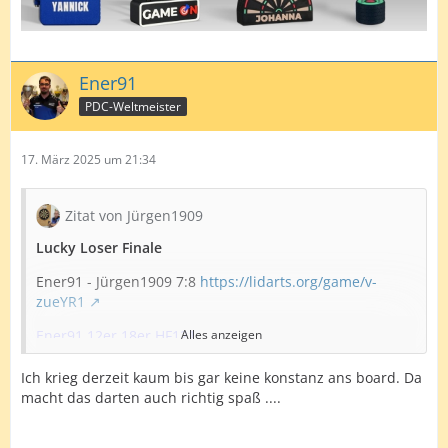
Ener91
PDC-Weltmeister
17. März 2025 um 21:34
Zitat von Jürgen1909
Lucky Loser Finale
Ener91 - Jürgen1909 7:8
https://lidarts.org/game/v-
zueYR1
Ener91 12er 18er HF121
Alles anzeigen
Jürgen1909 15er 5x171
Ich krieg derzeit kaum bis gar keine konstanz ans board. Da
macht das darten auch richtig spaß ....
Was für ein spannendes Finale über die volle Distanz.
Zum Schluss war ich der etwas glücklichere Spieler.