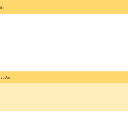
um
avOut