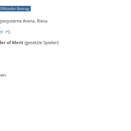
Offizieller Beitrag
giesysteme Arena, Riesa
er
].
der of Merit
(gesetzte Spieler):
wen