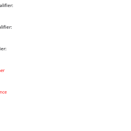
lifier:
ifier:
ier:
ner
nce