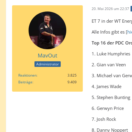
20. Mai 2026 um 22:37
ET 7 in der WT Ener
Alle Infos gibt es [
hi
Top 16 der PDC Or
1. Luke Humphries
MavOut
2. Gian van Veen
Administrator
3. Michael van Ger
Reaktionen
3.825
Beiträge
9.409
4. James Wade
5. Stephen Bunting
6. Gerwyn Price
7. Josh Rock
8. Danny Noppert