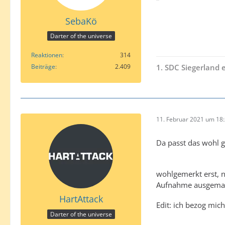
SebaKö
Darter of the universe
Reaktionen
314
Beiträge
2.409
1. SDC Siegerland e
11. Februar 2021 um 18
Da passt das wohl g
wohlgemerkt erst, 
Aufnahme ausgemacht
HartAttack
Edit: ich bezog mic
Darter of the universe