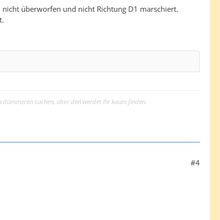
, nicht überworfen und nicht Richtung D1 marschiert.
t.
inen dümmeren suchen, aber den werdet ihr kaum finden.
#4