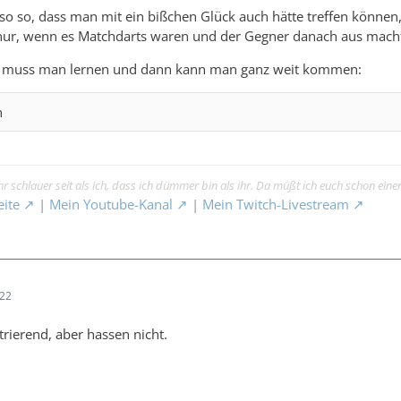
lso so, dass man mit ein bißchen Glück auch hätte treffen können
nur, wenn es Matchdarts waren und der Gegner danach aus mach
n muss man lernen und dann kann man ganz weit kommen:
n
 ihr schlauer seit als ich, dass ich dümmer bin als ihr. Da müßt ich euch schon e
eite
|
Mein Youtube-Kanal
|
Mein Twitch-Livestream
:22
rierend, aber hassen nicht.