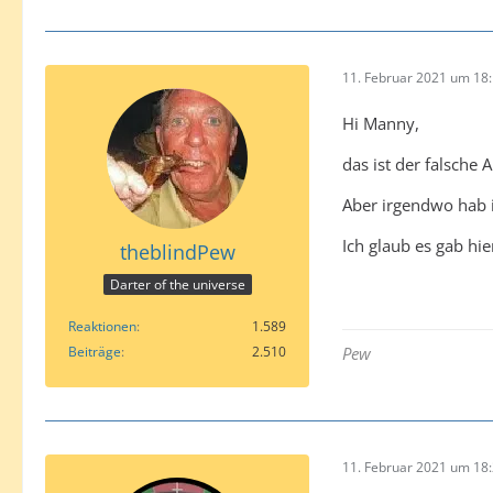
11. Februar 2021 um 18
Hi Manny,
das ist der falsche 
Aber irgendwo hab i
Ich glaub es gab hi
theblindPew
Darter of the universe
Reaktionen
1.589
Beiträge
2.510
Pew
11. Februar 2021 um 18