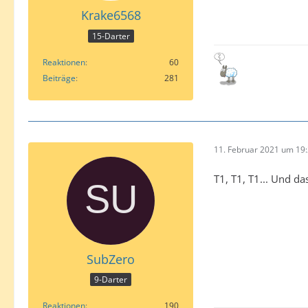
Krake6568
15-Darter
Reaktionen
60
Beiträge
281
11. Februar 2021 um 19
T1, T1, T1... Und d
SubZero
9-Darter
Reaktionen
190