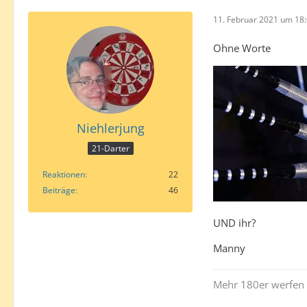
11. Februar 2021 um 18
Ohne Worte
Niehlerjung
21-Darter
Reaktionen
22
Beiträge
46
UND ihr?
Manny
Mehr 180er werfen 