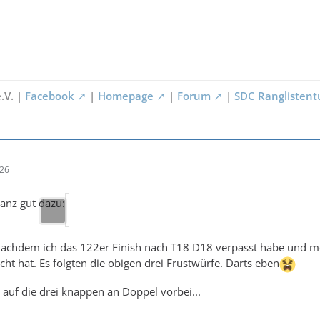
.V. |
Facebook
|
Homepage
|
Forum
|
SDC Ranglistent
:26
anz gut dazu:
nachdem ich das 122er Finish nach T18 D18 verpasst habe und m
 hat. Es folgten die obigen drei Frustwürfe. Darts eben
h auf die drei knappen an Doppel vorbei...