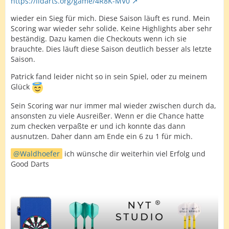
https://lidarts.org/game/4R8K-MV0
Dann Alex zum 3:4.
wieder ein Sieg für mich. Diese Saison läuft es rund. Mein
Dann wohl das entscheidende Leg. Alex haute 55, 180
Scoring war wieder sehr solide. Keine Highlights aber sehr
und 100 ans Board. Dann aber nur noch Schrott von
beständig. Dazu kamen die Checkouts wenn ich sie
ihm und er ließ 2 Chancen aufs Doppel aus.
brauchte. Dies läuft diese Saison deutlich besser als letzte
Saison.
Seine Fehler nutzte ich und baute die Führung auf 5:3
aus.
Patrick fand leider nicht so in sein Spiel, oder zu meinem
Glück
Im letzten Leg lief dann bei Alex nur wenig und so
konnte ich gleich mit dem 1. Matchdart das Match für
Sein Scoring war nur immer mal wieder zwischen durch da,
mich entscheiden.
ansonsten zu viele Ausreißer. Wenn er die Chance hatte
zum checken verpaßte er und ich konnte das dann
Von beiden ein wirklich super Match. Für mich eines der
ausnutzen. Daher dann am Ende ein 6 zu 1 für mich.
besten überhaupt.
Waldhoefer
ich wünsche dir weiterhin viel Erfolg und
Hat riesen Spaß gemacht
AdlerAlex
und gut das zum
Good Darts
Schluss dann der Ton auch super war.
So konnten wir uns wenigstens noch etwas super
u
nterhalten.
Freu mich schon jetzt gegen dich mal wieder spielen zu
dürfen.