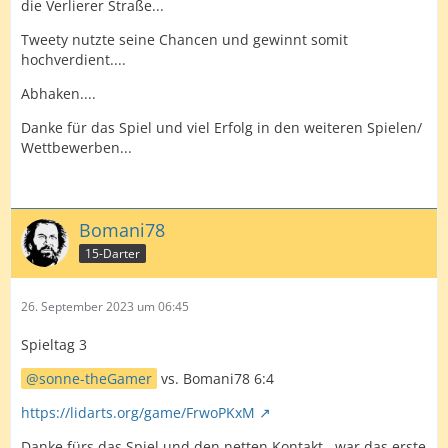
die Verlierer Straße...
Tweety nutzte seine Chancen und gewinnt somit
hochverdient....
Abhaken....
Danke für das Spiel und viel Erfolg in den weiteren Spielen/
Wettbewerben...
Bomani78
15-Darter
26. September 2023 um 06:45
Spieltag 3
sonne-theGamer
vs. Bomani78 6:4
https://lidarts.org/game/FrwoPKxM
Danke fürs das Spiel und den netten Kontakt.. war das erste