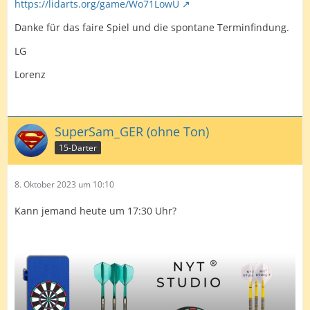
https://lidarts.org/game/Wo71LowU
Aber auch danach hatte Patrick die Chancen aufs Re-
Danke für das faire Spiel und die spontane Terminfindung.
Break.
LG
Den 2. Matchdart nutzte ich dann und siegte mit 6:3
Lorenz
Etwas mehr Glück beim checken und ein Remis wäre für
Patrick drin gewesen.
Wie immer tolles und auch spannendes Match mit dir
SuperSam_GER (ohne Ton)
Waldhoefer
.
15-Darter
Freu mich schon auf nächste Match.
Bis denne und weiterhin viel Spaß beim Darten
8. Oktober 2023 um 10:10
Kann jemand heute um 17:30 Uhr?