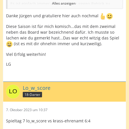
Es ist einfach immer wieder klasse gegen Patrick zu
Alles anzeigen
spielen.
Danke Jürgen und gratuliere hier auch nochmal
Von Anfang an ne lockere Stimmung und dazu auch
während des Spiels immer mal was lustiges.
Diese Saison ist für mich komisch...das mit dem zweimal
neben das Board war bezeichnend dafür. Ich musste so
Beide scorten wir recht ordentlich, aber unsere
lachen wie du gemerkt hast...Das war echt witzig das Spiel
Doppel.....nix gut.
(ist es mit dir ohnehin immer und kurzweilig).
Aber immer wieder komische Dinge dann.
Viel Erfolg weiterhin!
Patrick will die 10 werfen und sich auf 32 zu stellen aber
LG
haut 2 Pfeile weit neben die 10....ausserhalb vom Board
wohlgemerkt.
Ich schaffe es nicht mit 4 Pfeilen mich zu stellen.
Lo_w_score
SO ging es immer hin und her und jeder hatte im Leg
18-Darter
die Chance zu checken.
So stand es dann 3:3 und es lief in Richtung
7. Oktober 2023 um 10:37
Punkteteilung.
Spieltag 7 lo_w_score vs krass-ehrenamt 6:4
Dann konnte ich mein Anwurf zum 4:3 nach Hause
bringen und dann breakte ich Patrick zum 5:3.