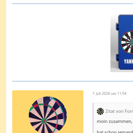
7. Juli 2026 um 11:54
Zitat von For
moin zusammen,
hat schon jemand 