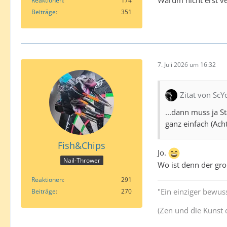
Warum nicht erst ve
Reaktionen
174
Beiträge
351
7. Juli 2026 um 16:32
Zitat von ScY
...dann muss ja S
ganz einfach (Ac
Fish&Chips
Jo.
Nail-Thrower
Wo ist denn der gr
Reaktionen
291
"Ein einziger bewuss
Beiträge
270
(Zen und die Kunst