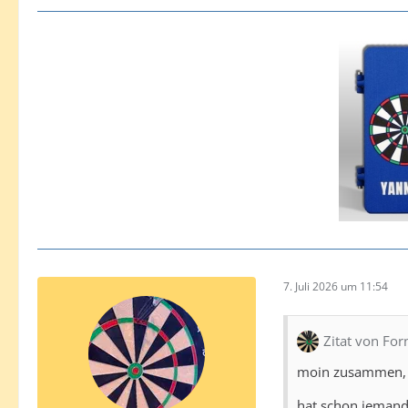
7. Juli 2026 um 11:54
Zitat von For
moin zusammen,
hat schon jemand 