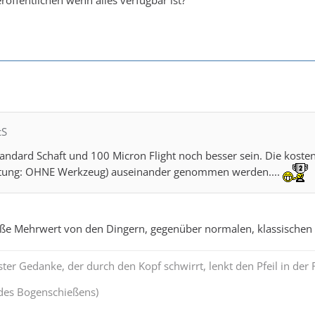
röffentlichen wenn alles verfügbar ist?
cS
tandard Schaft und 100 Micron Flight noch besser sein. Die kost
htung: OHNE Werkzeug) auseinander genommen werden....
oße Mehrwert von den Dingern, gegenüber normalen, klassischen 
ter Gedanke, der durch den Kopf schwirrt, lenkt den Pfeil in der R
 des Bogenschießens)