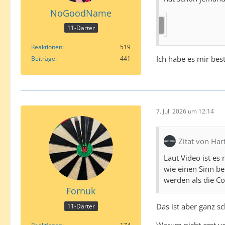
NoGoodName
11-Darter
Reaktionen
519
Ich habe es mir bes
Beiträge
441
7. Juli 2026 um 12:14
Zitat von Har
Laut Video ist es
wie einen Sinn be
werden als die Co
Fornuk
Das ist aber ganz s
11-Darter