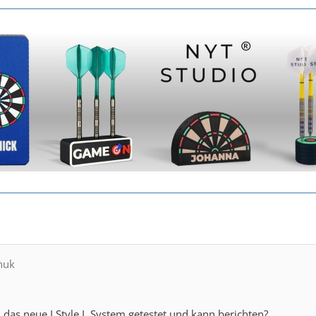
nuk
das neue LStyle L System getestet und kann berichten?