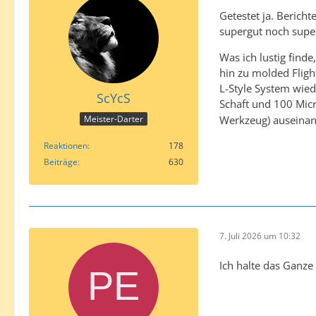
Getestet ja. Berich
supergut noch supe
Was ich lustig finde
hin zu molded Fligh
L-Style System wied
ScYcS
Schaft und 100 Micr
Werkzeug) auseina
Meister-Darter
Reaktionen
178
Beiträge
630
7. Juli 2026 um 10:32
Ich halte das Ganze