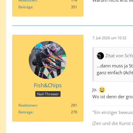
Warum nicht erst ve
Reaktionen
174
Beiträge
351
7. Juli 2026 um 16:32
Zitat von ScY
...dann muss ja S
ganz einfach (Ac
Fish&Chips
Jo.
Nail-Thrower
Wo ist denn der gr
Reaktionen
291
"Ein einziger bewuss
Beiträge
270
(Zen und die Kunst