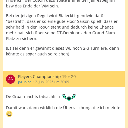
finde ich, der CutOff dazu sollte immer der Jahresbeginn
bzw das Ende der WM sein.
Bei der jetzigen Regel wird Bialecki irgendwie dafür
"bestraft", dass er so eine gute Floor Saison spielt, dass er
sehr bald in der Top64 steht und dadurch keine Chance
mehr hat, sich über seine DT-Dominanz den Grand Slam
Platz zu sichern.
(Es sei denn er gewinnt dieses WE noch 2-3 Turniere, dann
könnte es sogar auch so reichen)
Players Championship 19 + 20
jazunine
2. Juni 2026 um 20:09
De Graaf machts tatsächlich
Damit wars dann wirklich die Überraschung, die ich meinte