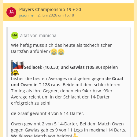
Players Championship 19 + 20
jazunine
2. Juni 2026 um 15:18
Zitat von manicha
Wie heftig muss sich das heute als tschechischer
Dartsfan anfühlen?
Sedlacek (103,33) und Gawlas (105,90)
spielen
bisher die besten Averages und gehen gegen
de Graaf
und Owen in T 128 rau
s. Beide mit dem schlechteren
Timing als ihre Gegner, denen ein 94er bzw. 99er
Average reicht um in der Schlacht der 14-Darter
erfolgreich zu sein!
de Graaf gewinnt 4 von 5 14-Darter.
Owen gewinnt 2 von 5 14-Darter; Bei dem Match Owen
gegen Gawlas gab es 9 von 11 Legs in maximal 14 Darts.
Weltklasse Match von beiden!