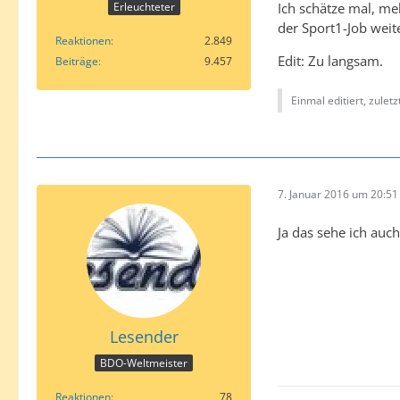
Ich schätze mal, m
Erleuchteter
der Sport1-Job weite
Reaktionen
2.849
Edit: Zu langsam.
Beiträge
9.457
Einmal editiert, zulet
7. Januar 2016 um 20:51
Ja das sehe ich auc
Lesender
BDO-Weltmeister
Reaktionen
78