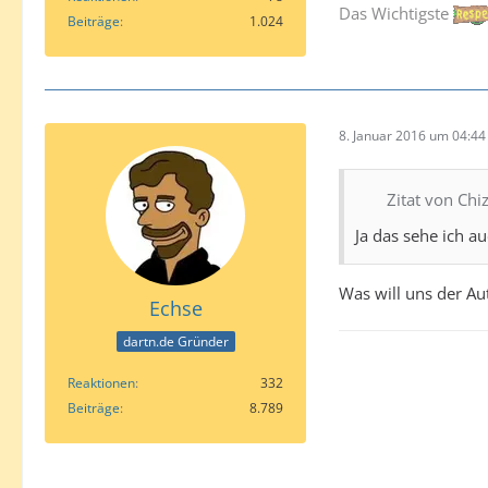
Das Wichtigste
Beiträge
1.024
8. Januar 2016 um 04:44
Zitat von Chi
Ja das sehe ich a
Was will uns der Au
Echse
dartn.de Gründer
Reaktionen
332
Beiträge
8.789