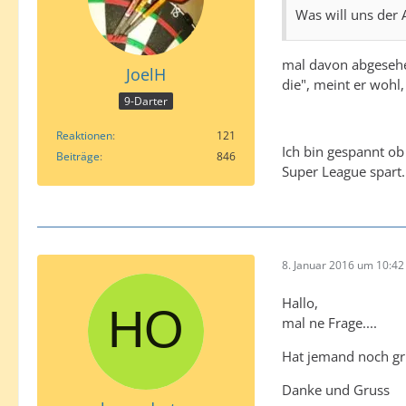
Was will uns der 
mal davon abgesehen
JoelH
die", meint er wohl
9-Darter
Reaktionen
121
Ich bin gespannt ob
Beiträge
846
Super League spart.
8. Januar 2016 um 10:42
Hallo,
mal ne Frage....
Hat jemand noch gri
Danke und Gruss