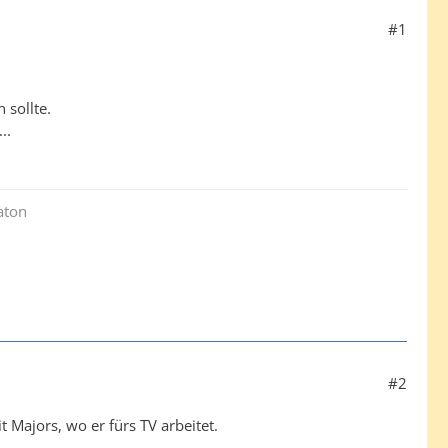
#1
 sollte.
..
aton
#2
t Majors, wo er fürs TV arbeitet.