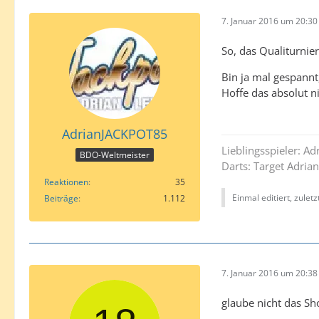
7. Januar 2016 um 20:30
So, das Qualiturnier
Bin ja mal gespannt
Hoffe das absolut ni
AdrianJACKPOT85
Lieblingsspieler: A
BDO-Weltmeister
Darts: Target Adria
Reaktionen
35
Einmal editiert, zulet
Beiträge
1.112
7. Januar 2016 um 20:38
glaube nicht das Sho