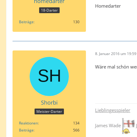
homedarter
Homedarter
18-Darter
Beiträge
130
8. Januar 2016 um 19:59
Wäre mal schön wen
Shorbi
Lieblingesspieler
Meister-Darter
Reaktionen
134
James Wade
Beiträge
566