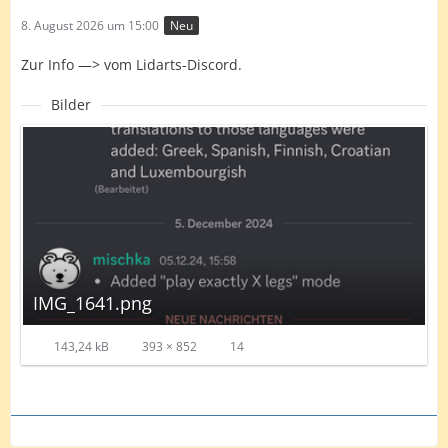
8. August 2026 um 15:00
Neu
Zur Info —> vom Lidarts-Discord.
Bilder
IMG_1641.png
143,24 kB
393 × 852
14