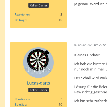
ja genau. Werd ich
Keller-Darter
Reaktionen
2
Beiträge
10
6. Januar 2023 um 22:54
Kleines Update:
Ich hab die hintere
nur noch minimal. 
Der Schall wird wir
Lucas-darts
Lösung für die Bele
Keller-Darter
Pew richtig geschri
Reaktionen
2
Ich bin sehr zufri
Beiträge
10