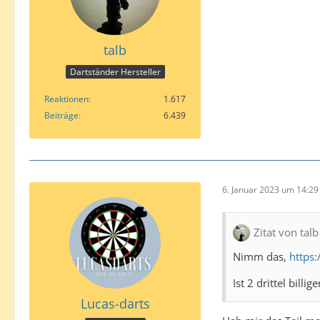
talb
Dartständer Hersteller
Reaktionen
1.617
Beiträge
6.439
6. Januar 2023 um 14:29
Zitat von talb
Nimm das,
https
Ist 2 drittel billi
Lucas-darts