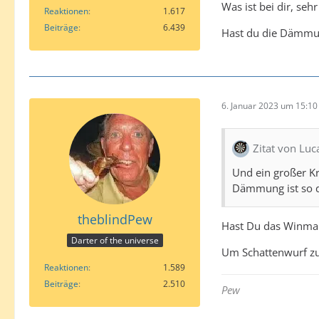
Was ist bei dir, seh
Reaktionen
1.617
Beiträge
6.439
Hast du die Dämmun
6. Januar 2023 um 15:10
Zitat von Luc
Und ein großer K
Dämmung ist so di
theblindPew
Hast Du das Winmau
Darter of the universe
Um Schattenwurf zu
Reaktionen
1.589
Beiträge
2.510
Pew