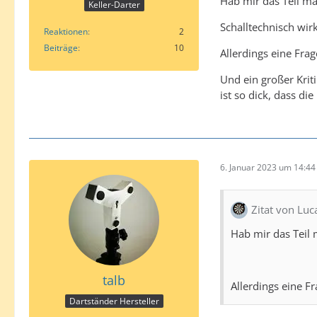
Hab mir das Teil ma
Keller-Darter
Schalltechnisch wirk
Reaktionen
2
Beiträge
10
Allerdings eine Frag
Und ein großer Kri
ist so dick, dass di
6. Januar 2023 um 14:44
Zitat von Luc
Hab mir das Teil 
talb
Allerdings eine Fr
Dartständer Hersteller