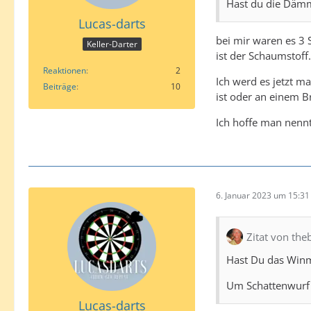
Hast du die Dämm
Lucas-darts
bei mir waren es 3 
Keller-Darter
ist der Schaumstoff
Reaktionen
2
Ich werd es jetzt m
Beiträge
10
ist oder an einem Br
Ich hoffe man nenn
6. Januar 2023 um 15:31
Zitat von th
Hast Du das Winm
Um Schattenwurf 
Lucas-darts