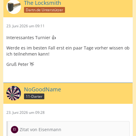
The Locksmith
Dartn.de Unterstützer
23. Juni 2026 um 09:11
Interessantes Turnier 👍
Werde es im besten Fall erst ein paar Tage vorher wissen ob
ich teilnehmen kann!
Gruß Peter 👋
NoGoodName
11-Darter
23. Juni 2026 um 09:28
Zitat von Eisenmann