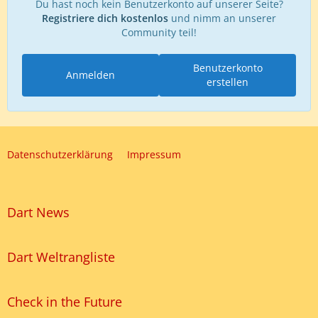
Du hast noch kein Benutzerkonto auf unserer Seite?
Registriere dich kostenlos
und nimm an unserer
Community teil!
Benutzerkonto
Anmelden
erstellen
Datenschutzerklärung
Impressum
Dart News
Dart Weltrangliste
Check in the Future