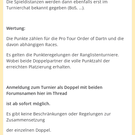
Die Spieldistanzen werden dann ebenfalls erst im
Turnierchat bekannt gegeben (Bo5, …).
Wertung:
Die Punkte zählen für die Pro Tour Order of Dartn und die
davon abhängigen Races.
Es gelten die Punkteregelungen der Ranglistenturniere.
Wobei beide Doppelpartner die volle Punktzahl der
erreichten Platzierung erhalten.
Anmeldung zum Turnier als Doppel mit beiden
Forumsnamen hier im Thread
ist ab sofort möglich.
Es gibt keine Beschränkungen oder Regelungen zur
Zusammensetzung
der einzelnen Doppel.