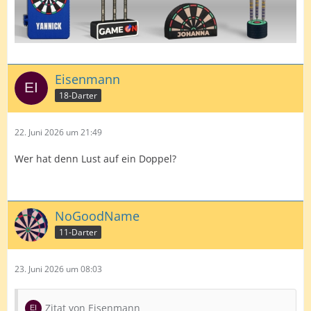
Eisenmann
18-Darter
22. Juni 2026 um 21:49
Wer hat denn Lust auf ein Doppel?
NoGoodName
11-Darter
23. Juni 2026 um 08:03
Zitat von Eisenmann