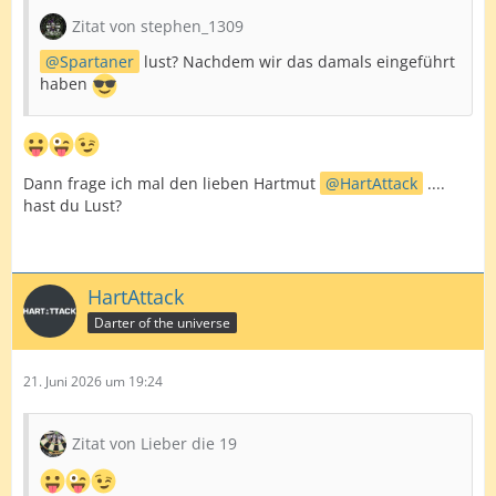
Zitat von stephen_1309
Spartaner
lust? Nachdem wir das damals eingeführt
haben
Dann frage ich mal den lieben Hartmut
HartAttack
....
hast du Lust?
HartAttack
Darter of the universe
21. Juni 2026 um 19:24
Zitat von Lieber die 19