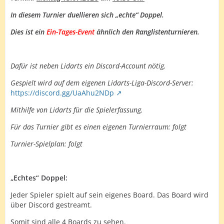
In diesem Turnier duellieren sich „echte“ Doppel.
Dies ist ein
Ein-Tages-Event
ähnlich den Ranglistenturnieren.
Dafür ist neben Lidarts ein Discord-Account nötig.
Gespielt wird auf dem eigenen Lidarts-Liga-Discord-Server:
https://discord.gg/UaAhu2NDp
Mithilfe von Lidarts für die Spielerfassung.
Für das Turnier gibt es einen eigenen Turnierraum: folgt
Turnier-Spielplan: folgt
„Echtes“ Doppel:
Jeder Spieler spielt auf sein eigenes Board. Das Board wird
über Discord gestreamt.
Somit sind alle 4 Boards zu sehen.