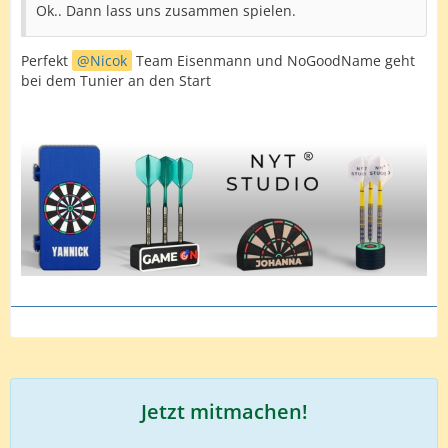
Ok.. Dann lass uns zusammen spielen.
Perfekt
Nicok
Team Eisenmann und NoGoodName geht
bei dem Tunier an den Start
Jetzt mitmachen!