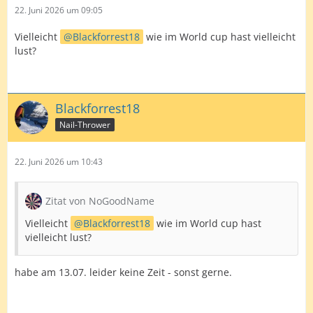
22. Juni 2026 um 09:05
Vielleicht
Blackforrest18
wie im World cup hast vielleicht
lust?
Blackforrest18
Nail-Thrower
22. Juni 2026 um 10:43
Zitat von NoGoodName
Vielleicht
Blackforrest18
wie im World cup hast
vielleicht lust?
habe am 13.07. leider keine Zeit - sonst gerne.