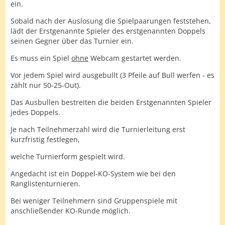
ein.
Sobald nach der Auslosung die Spielpaarungen feststehen,
lädt der Erstgenannte Spieler des erstgenannten Doppels
seinen Gegner über das Turnier ein.
Es muss ein Spiel
ohne
Webcam gestartet werden.
Vor jedem Spiel wird ausgebullt (3 Pfeile auf Bull werfen - es
zählt nur 50-25-Out).
Das Ausbullen bestreiten die beiden Erstgenannten Spieler
jedes Doppels.
Je nach Teilnehmerzahl wird die Turnierleitung erst
kurzfristig festlegen,
welche Turnierform gespielt wird.
Angedacht ist ein Doppel-KO-System wie bei den
Ranglistenturnieren.
Bei weniger Teilnehmern sind Gruppenspiele mit
anschließender KO-Runde möglich.