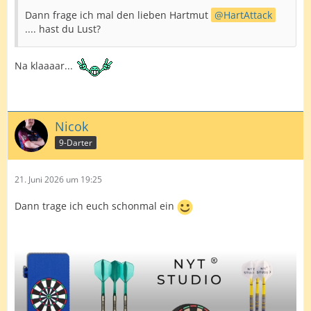
Dann frage ich mal den lieben Hartmut
HartAttack
.... hast du Lust?
Na klaaaar...
Nicok
9-Darter
21. Juni 2026 um 19:25
Dann trage ich euch schonmal ein