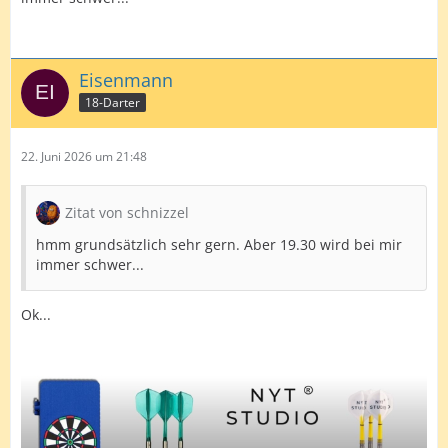
Eisenmann
18-Darter
22. Juni 2026 um 21:48
Zitat von schnizzel
hmm grundsätzlich sehr gern. Aber 19.30 wird bei mir
immer schwer...
Ok...