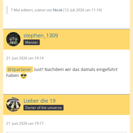
7 Mal editiert, zuletzt von
Nicok
(
13. Juli 2026 um 11:10
)
stephen_1309
Meister
21. Juni 2026 um 19:14
Spartaner
lust? Nachdem wir das damals eingeführt
haben
Lieber die 19
Darter of the universe
21. Juni 2026 um 19:17