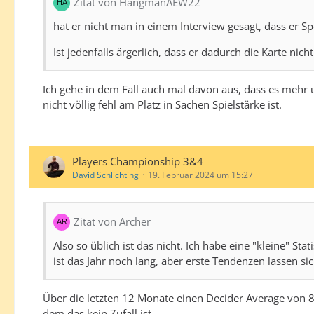
Zitat von HangmanAEW22
hat er nicht man in einem Interview gesagt, dass er S
Ist jedenfalls ärgerlich, dass er dadurch die Karte nich
Ich gehe in dem Fall auch mal davon aus, dass es mehr u
nicht völlig fehl am Platz in Sachen Spielstärke ist.
Players Championship 3&4
David Schlichting
19. Februar 2024 um 15:27
Zitat von Archer
Also so üblich ist das nicht. Ich habe eine "kleine" St
ist das Jahr noch lang, aber erste Tendenzen lassen s
Über die letzten 12 Monate einen Decider Average von 84
dem das kein Zufall ist.