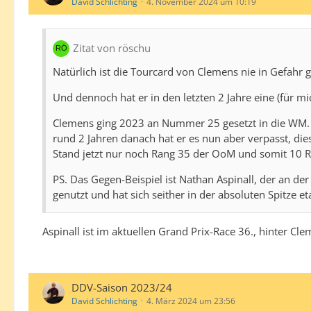
David Schlichting
4. November 2024 um 10:19
Zitat von röschu
Natürlich ist die Tourcard von Clemens nie in Gefahr 
Und dennoch hat er in den letzten 2 Jahre eine (für mi
Clemens ging 2023 an Nummer 25 gesetzt in die WM. Er
rund 2 Jahren danach hat er es nun aber verpasst, di
Stand jetzt nur noch Rang 35 der OoM und somit 10 Rä
PS. Das Gegen-Beispiel ist Nathan Aspinall, der an de
genutzt und hat sich seither in der absoluten Spitze eta
Aspinall ist im aktuellen Grand Prix-Race 36., hinter Cl
DDV-Saison 2023/24
David Schlichting
4. März 2024 um 23:56