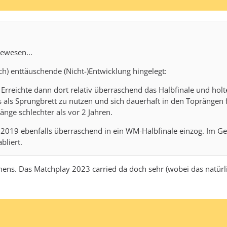
gewesen...
ch) enttäuschende (Nicht-)Entwicklung hingelegt:
reichte dann dort relativ überraschend das Halbfinale und holte
es als Sprungbrett zu nutzen und sich dauerhaft in den Toprängen
nge schlechter als vor 2 Jahren.
r 2019 ebenfalls überraschend in ein WM-Halbfinale einzog. Im Ge
bliert.
emens. Das Matchplay
2023 carried da doch sehr (wobei das natürli