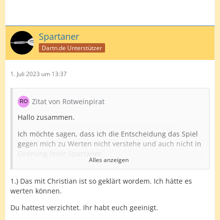
Spartaner
Dartn.de Unterstützer
1. Juli 2023 um 13:37
Zitat von Rotweinpirat
Hallo zusammen.
Ich möchte sagen, dass ich die Entscheidung das Spiel
gegen mich zu Werten nicht verstehe und auch nicht in
Ordnung finde Spartaner.
Alles anzeigen
Es gab die Situation, dass bei einem terminierten Spiel
zwischen "ChristianTheHawk" und mir Christian unser
1.) Das mit Christian ist so geklärt wordem. Ich hätte es
Termin einfach vergessen hat und gar nicht erschien.
werten können.
Dies wurde gar nicht gerügt und auch das Spiel wurde
Du hattest verzichtet. Ihr habt euch geeinigt.
nicht für mich gewertet.