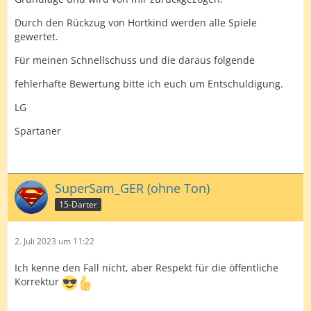
Natürlich ist es wichtiger, mit seinem Kind ins
Krankenhaus zu fahren.
Durch den Rückzug von Hortkind werden alle Spiele
gewertet.
Dann müsste die Wertung gegen dich untergeordnet
sein.
Für meinen Schnellschuss und die daraus folgende
Ist sie aber offensichtlich nicht. Für mich
fehlerhafte Bewertung bitte ich euch um Entschuldigung.
unverständlich.
LG
Es ist in solchen SItuationen immer schwierig einen
Kompromiss
Spartaner
zu finden. Und zwar für die ganze Liga.
Denn eine Lösung gibt es in einem Fall wie euren
SuperSam_GER (ohne Ton)
nicht!
15-Darter
2. Juli 2023 um 11:22
Ich kenne den Fall nicht, aber Respekt für die öffentliche
Korrektur