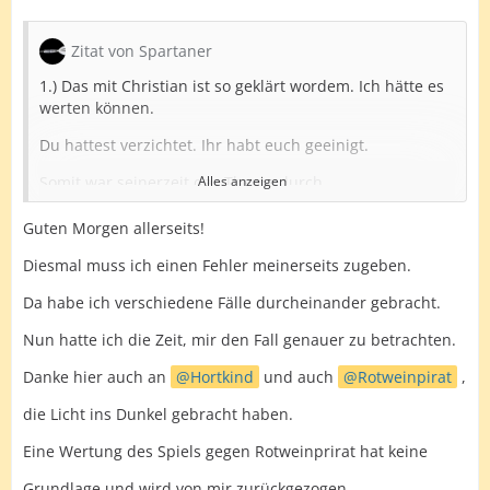
Zitat von Spartaner
1.) Das mit Christian ist so geklärt wordem. Ich hätte es
werten können.
Du hattest verzichtet. Ihr habt euch geeinigt.
Somit war seinerzeit das Thema durch.
Alles anzeigen
Das jetzt als Vorwurf gegn mich zu werten ist
Guten Morgen allerseits!
inakzeptabel.
Diesmal muss ich einen Fehler meinerseits zugeben.
2) Gegen Hortkind ist es halt schon das zweite mal
gewesen.
Da habe ich verschiedene Fälle durcheinander gebracht.
Das Spiel ist 2x kurz vorher abgesagt worden von dir.
Nun hatte ich die Zeit, mir den Fall genauer zu betrachten.
Hortkind hat die Liga verlassen. Eine Wertung des Spiels
Danke hier auch an
Hortkind
und auch
Rotweinpirat
,
für dich wäre
die Licht ins Dunkel gebracht haben.
unfair allen anderen Gegenüber. Und es ist auch
Eine Wertung des Spiels gegen Rotweinprirat hat keine
regelkonform.
Grundlage und wird von mir zurückgezogen.