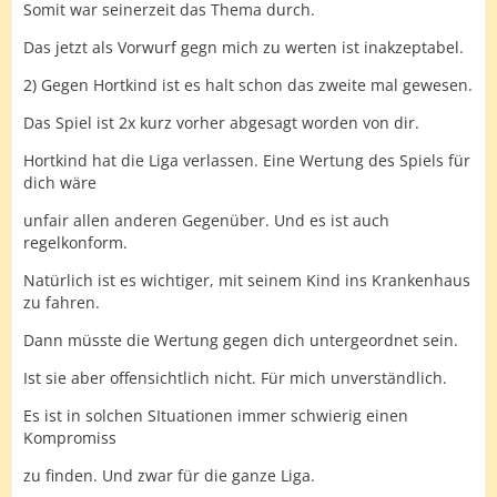
Somit war seinerzeit das Thema durch.
Da hieß es so etwas kann mal passieren.
Das jetzt als Vorwurf gegn mich zu werten ist inakzeptabel.
In meinem Fall, war mir wichtiger mein Kind ins
2) Gegen Hortkind ist es halt schon das zweite mal gewesen.
Krankenhaus zu fahren als Liga zu spielen, zumal ich
Hortkind auch informiert habe.
Das Spiel ist 2x kurz vorher abgesagt worden von dir.
Das finde ich so überhaupt nicht in Ordnung.
Hortkind hat die Liga verlassen. Eine Wertung des Spiels für
dich wäre
unfair allen anderen Gegenüber. Und es ist auch
regelkonform.
Natürlich ist es wichtiger, mit seinem Kind ins Krankenhaus
zu fahren.
Dann müsste die Wertung gegen dich untergeordnet sein.
Ist sie aber offensichtlich nicht. Für mich unverständlich.
Es ist in solchen SItuationen immer schwierig einen
Kompromiss
zu finden. Und zwar für die ganze Liga.