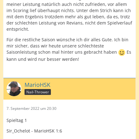
meiner Leistung natürlich auch nicht zufrieden, vor allem
bei Luca entschuldigt für das, was ich gespielt habe.
im Scoring lief überhaupt nichts. Unter dem Strich kann ich
mit dem Ergebnis trotzdem mehr als gut leben, da es, trotz
In 3 Legs bin ich mit Average unter 40 bei den Doppeln
der schlechten Leistung von Revians, nicht dem Spielverlauf
angekommen, zweimal durfte ich gar nicht erst auf
entspricht.
Doppel werfen. Das was ich geworfen habe war mehr
als peinlich, 19 anvisiert, 8 getroffen... Ich habe alles
Für die restliche Saison wünsche ich dir alles Gute. Ich bin
versucht, bin auf die 20 gegangen, habe Pfeile und
mir sicher, dass wir heute unsere schlechteste
Stand gewechselt, keine Chance heute. Ich wurde mit
Saisonleistung schon mal hinter uns gebracht haben
Es
meiner geliebten 19 einfach nicht warm und habe den
kann und wird nur besser werden!
Kopf nicht ausschalten können... So habe ich hier nichts
verloren in Liga 9.
Nunja, kann ja nur besser werden. Jetzt heisst es
analysieren und abstellen. In diesem Sinne allen "Good
MarioHSK
Darts" und
AustrianSlinger
weiterhin viel Erfolg!
Nail-Thrower
7. September 2022 um 20:30
Spieltag 1
Sir_Ochelot - MarioHSK 1:6