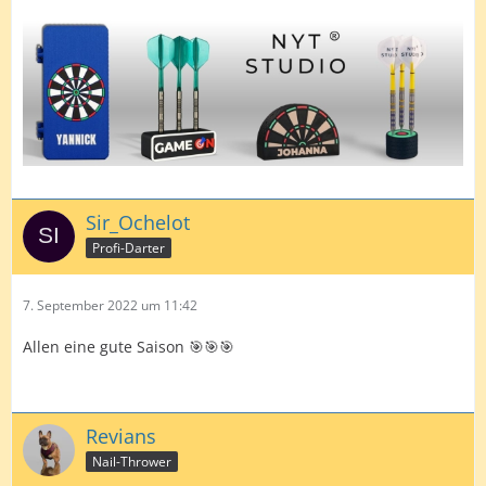
Sir_Ochelot
Profi-Darter
7. September 2022 um 11:42
Allen eine gute Saison 🎯🎯🎯
Revians
Nail-Thrower