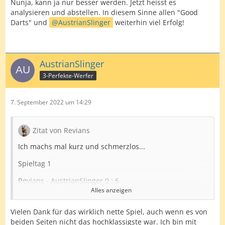
Nunja, kann ja nur besser werden. Jetzt heisst es
analysieren und abstellen. In diesem Sinne allen "Good
Darts" und
AustrianSlinger
weiterhin viel Erfolg!
AustrianSlinger
3-Perfekte-Werfer
7. September 2022 um 14:29
Zitat von Revians
Ich machs mal kurz und schmerzlos...
Spieltag 1
Revians - AustrianSlinger 0 : 6
Alles anzeigen
Ergebnis
Vielen Dank für das wirklich nette Spiel, auch wenn es von
Erstes Spiel, erste Katastrophe. Einspielen ging ganz gut
beiden Seiten nicht das hochklassigste war. Ich bin mit
und ich war voller Hoffnung. Am Schluss habe ich mich