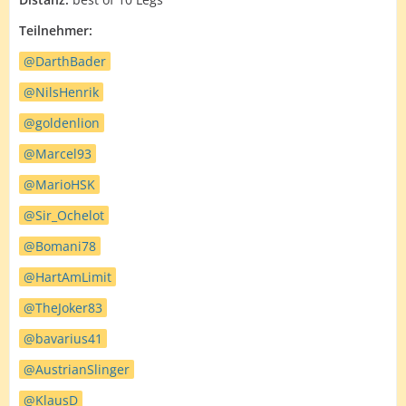
Teilnehmer:
DarthBader
NilsHenrik
goldenlion
Marcel93
MarioHSK
Sir_Ochelot
Bomani78
HartAmLimit
TheJoker83
bavarius41
AustrianSlinger
KlausD