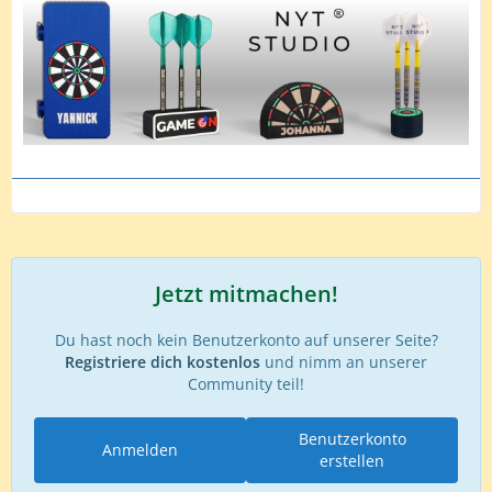
Zum Spiel: Außer einer 180 von mir gab es keine
Highlights.
Ole ist aber ein super netter Kerl und das Spiel hat
trotzdem Spaß gemacht! Und darum geht es ja.
Danke Ole für das Spiel und den netten Schnack!
Danke
Spartaner
für Dein Verständnis!!!
Gruß
MarioHSK
Jetzt mitmachen!
Du hast noch kein Benutzerkonto auf unserer Seite?
Registriere dich kostenlos
und nimm an unserer
Community teil!
Benutzerkonto
Anmelden
erstellen