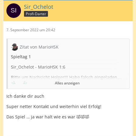
Sir_Ochelot
Profi-Darter
7. September 2022 um 20:42
Zitat von MarioHSK
Spieltag 1
Sir_Ochelot - MarioHSK 1:6
Bitte um Nachsicht Holger!!! Habe falsch eingeladen....
Alles anzeigen
Ich danke dir auch
https://lidarts.org/game/5hEM3osx
Super netter Kontakt und weiterhin viel Erfolg!
https://lidarts.org/game/kUmOy6PR
Das Spiel … ja war halt wie es war 🤣🤣🤣
In Absprache mit Ole haben wir das Match so
durchgezogen! Dafür möchte ich mich entschuldigen