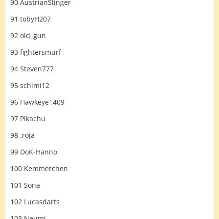
90 AustrianSlinger
91 tobyH207
92 old_gun
93 fightersmurf
94 Steven777
95 schimi12
96 Hawkeye1409
97 Pikachu
98 .roja
99 DoK-Hanno
100 Kemmerchen
101 Sona
102 Lucasdarts
103 Neumi