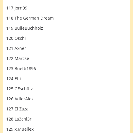
117 Jorn99
118 The German Dream
119 BulleBuchholz
120 Oschi
121 Axner
122 Marcse
123 Buetti1896
124 Effi
125 GEschütz
126 AdlerAlex
127 El Zaza
128 La3chl3r
129 x.Muellex