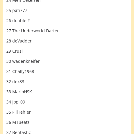
24 Melf Dekelsen
25 pati777
26 double F
27 The Underworld Darter
28 deVadder
29 Crusi
30 wadenkneifer
31 Chally1968
32 dex83
33 MarioHSK
34 Jop_09
35 FillTehler
36 MTBeatz
37 Bentastic