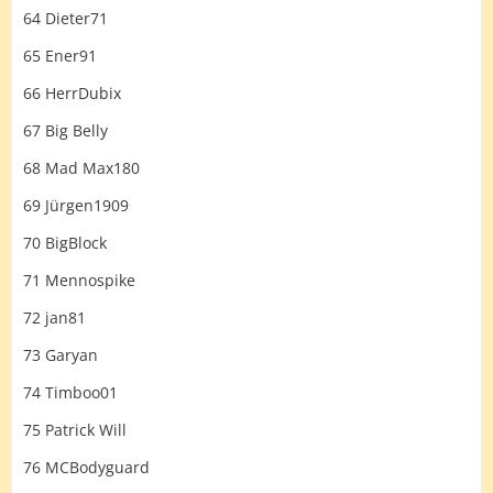
64 Dieter71
65 Ener91
66 HerrDubix
67 Big Belly
68 Mad Max180
69 Jürgen1909
70 BigBlock
71 Mennospike
72 jan81
73 Garyan
74 Timboo01
75 Patrick Will
76 MCBodyguard