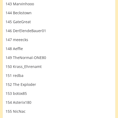
143 Marvinhooo
144 Beckstown
145 GateGreat
146 DerElendeBauer01
147 meeecks
148 Aeffie
149 TheNormal-ONE80
150 Krass_Ehrenamt
151 redba
152 The Exploder
153 botox85
154 Asterix180
155 NicNac