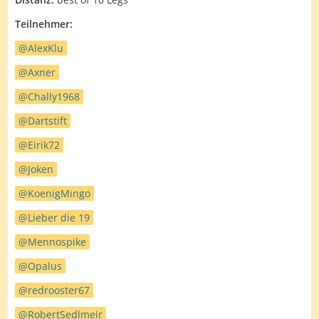
Teilnehmer:
AlexKlu
Axner
Chally1968
Dartstift
Eirik72
Joken
KoenigMingo
Lieber die 19
Mennospike
Opalus
redrooster67
RobertSedlmeir