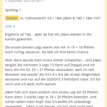
8. September 2023 um 09:17
Spieltag 1
Joken
vs. redrooster67 3:6 / 18er Joken & 180 + 18er rr67
Link
Ergebnis ist Top... aber da hat mir Joken extrem in die
Karten geworfen.
Die ersten beiden Legs waren von mir in 19 + 18 Pfeilen
noch richtig souverän. Da ließ ich ihm keine Chance.
Aber dann wurde mein Score immer schwächer... und Joken
vergibt die nächsten 3 Legs 13 Darts auf Doppel und ich
kann die mit 33, 29 + 27 Pfeilen abstauben, weil ich seit
Monaten mal wieder die D16 4 x mit der ersten Möglichkeit
abräume und nur auf die D20/D10 3 Fehldarts habe. 5:0 für
mich und ich weiß nicht warum.
Joken holt sich dann endlich sein erstes Leg mit 29 Pfeilen.
Kann dann 2 starke Legs in 18 + 20 Pfeilen beenden. und
schon rattert mein Kopf. Das 5:4 wollte ich unbedingt
vermeiden... Joken scort besser, ich bin aber nicht weit