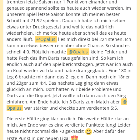
trennten letzte Saison nur 1 Punkt von einander und
genauso spannend sollte es heute auch wieder werden. Im
unserem Spiel letzte Saison konnte ich meinen besten
Schnitt mit 71,92 spielen.. Dadurch habe ich mich selber
etwas unter Druck gesetzt und wollte das natürlich
wiederholen. Ich merkte heute aber schnell das es heute
anders läuft.
Opalus
lies mich direkt bei 224 stehen. Ich
kam nun etwas besser rein aber ohne Chance. So stand es
schnell 4:0. Plötzlich machte
Opalus
kleine Fehler und
hatte Pech das ihm Darts raus gefallen sind. So kam ich
endlich auch auf den Spielberichtsbogen. Jetzt war ich auch
im Kopf wieder voll da und habe dran geglaubt. Eine 180 in
Leg 6 brachte mir dann das 2 leg ein. Dann noch ein 18ner
und 23ger zum 4:4. Das nächste Leg ging dann etwas
glücklich an mich. Dort hatten wir beide Probleme und
Darts auf die Doppel. Jetzt wollte ich dann auch den Sieg
einfahren. Am Ende hatte ich 3 Darts zum Match aber
Opalus
war stärker und checkte zum verdienten 5:5.
Die erste Hälfte ging klar an dich. Die zweite Hälfte klar an
mich. Am Ende war es eine verdiente Punkteteilung! Leider
heute nicht nochmal die 70 geknackt
Aber dafür der
Erste Punkt in der neuen Liga!