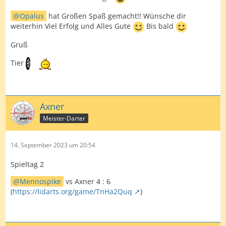
Opalus
hat Großen Spaß gemacht!! Wünsche dir
weiterhin Viel Erfolg und Alles Gute
Bis bald
Gruß
Tier
Axner
Meister-Darter
14. September 2023 um 20:54
Spieltag 2
Mennospike
vs Axner 4 : 6
(
https://lidarts.org/game/TnHa2Quq
)