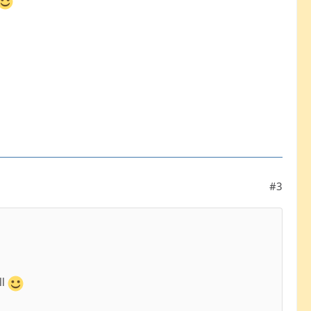
#3
ll