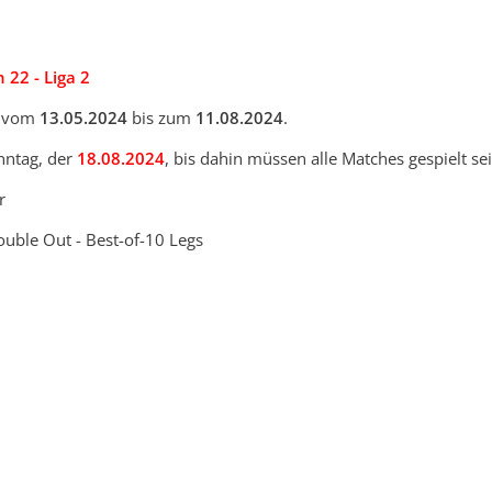
n 22 - Liga 2
t vom
13.05.2024
bis zum
11.08.2024
.
nntag, der
18.08.2024
, bis dahin müssen alle Matches gespielt sei
r
uble Out - Best-of-10 Legs