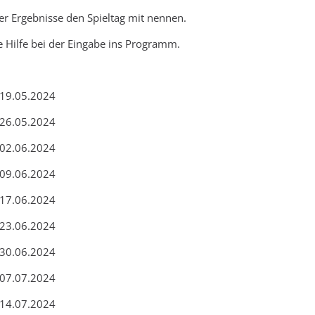
er Ergebnisse den Spieltag mit nennen.
 Hilfe bei der Eingabe ins Programm.
- 19.05.2024
- 26.05.2024
- 02.06.2024
- 09.06.2024
- 17.06.2024
- 23.06.2024
- 30.06.2024
- 07.07.2024
- 14.07.2024