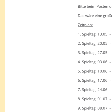
Bitte beim Posten d
Das wäre eine große
Zeitplan:
1. Spieltag: 13.05. 
2. Spieltag: 20.05. 
3. Spieltag: 27.05. 
4. Spieltag: 03.06. 
5. Spieltag: 10.06. 
6. Spieltag: 17.06. 
7. Spieltag: 24.06. 
8. Spieltag: 01.07. 
9. Spieltag: 08.07. 