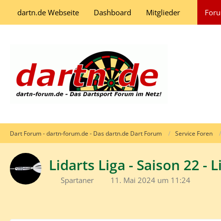
dartn.de Webseite
Dashboard
Mitglieder
For
Dart Forum - dartn-forum.de - Das dartn.de Dart Forum
Service Foren
Lidarts Liga - Saison 22 - L
Spartaner
11. Mai 2024 um 11:24