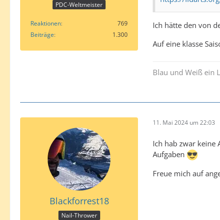
PDC-Weltmeister
Reaktionen
769
Ich hätte den von de
Beiträge
1.300
Auf eine klasse Sai
Blau und Weiß ein L
11. Mai 2024 um 22:03
Ich hab zwar keine 
Aufgaben
Freue mich auf ang
Blackforrest18
Nail-Thrower