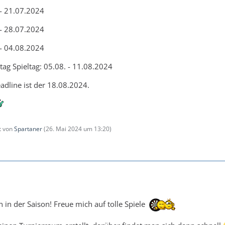
 - 21.07.2024
 - 28.07.2024
 - 04.08.2024
ltag Spieltag: 05.08. - 11.08.2024
dline ist der 18.08.2024.
zt von
Spartaner
(
26. Mai 2024 um 13:20
)
en in der Saison! Freue mich auf tolle Spiele