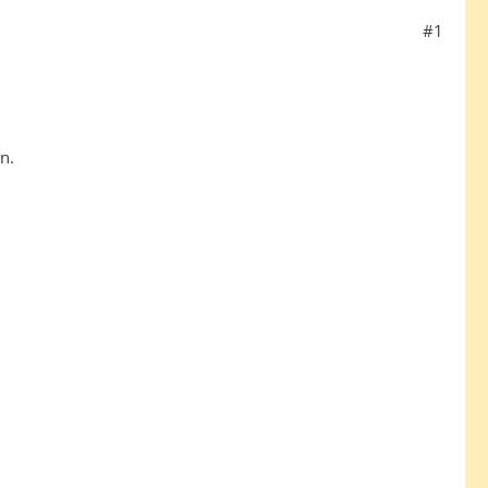
#1
n.