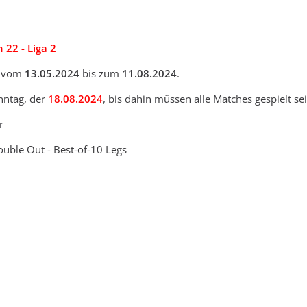
n 22 - Liga 2
t vom
13.05.2024
bis zum
11.08.2024
.
nntag, der
18.08.2024
, bis dahin müssen alle Matches gespielt sei
r
uble Out - Best-of-10 Legs