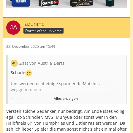
jazunine
Darter of the universe
22. Dezember 2025 um 15:44
Zitat von Austria_Darts
Schade
Uns werden echt einige spannende Matches
weggenommen.
Alles anzeigen
Rock-Springer
Rock/Springer-Greaves
Versteh solche Gedanken nur bedingt. Am Ende isses völlig
egal, ob Schindler, MvG, Munyua oder sonst wer in den
Humphries-Nijman
Halbfinals 6:1 von Humphries und Littler rasiert werden. Da
seh ich lieber Spieler die man sonst nicht sieht ein mal öfter
Bunting-Van Duijvenbode