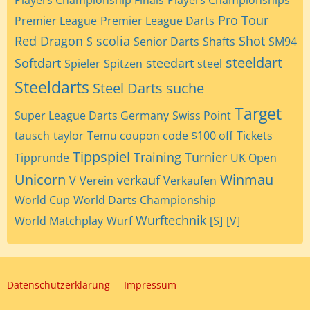
Players Championship Finals
Players Championships
Pro Tour
Premier League
Premier League Darts
Red Dragon
scolia
Shot
S
Senior Darts
Shafts
SM94
steeldart
Softdart
steedart
Spieler
Spitzen
steel
Steeldarts
Steel Darts
suche
Target
Super League Darts Germany
Swiss Point
tausch
taylor
Temu coupon code $100 off
Tickets
Tippspiel
Training
Turnier
Tipprunde
UK Open
Unicorn
Winmau
verkauf
V
Verein
Verkaufen
World Cup
World Darts Championship
Wurftechnik
World Matchplay
Wurf
[S]
[V]
Datenschutzerklärung
Impressum