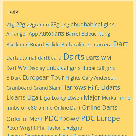
Tags
22g
23g
abudhabicallgirls
21g
22gramm
24g
Autodarts
Anfänger
App
Barrel
Beleuchtung
Dart
Blackpool
Board
Bolide
Bulls
caliburn
Carrera
Darts
Darts WM
Dartautomat
dartboard
dubaicallgirls
Dart WM
Display
dubai call girls
European Tour
E-Dart
Flights
Gary Anderson
Harrows
Lidarts
Hilfe
Granboard
Grand Slam
Lidarts Liga
Major
Liga
Loxley
Löwen
Merkur
mnb
Online Darts
one80
mnbv
online
Online Dart
PDC
PDC Europe
Order of Merit
PDC-WM
Peter Wright
Phil Taylor
pixelgrip