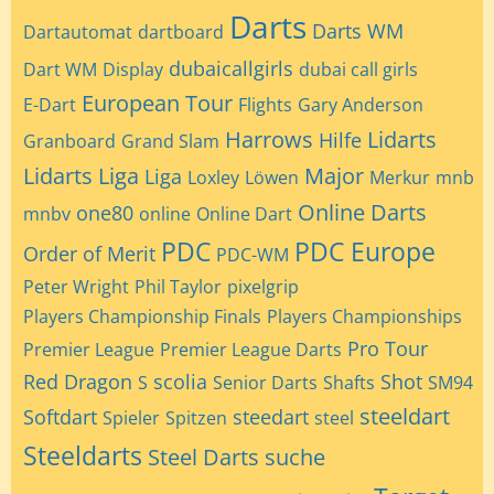
Darts
Darts WM
Dartautomat
dartboard
dubaicallgirls
Dart WM
Display
dubai call girls
European Tour
E-Dart
Flights
Gary Anderson
Harrows
Lidarts
Hilfe
Granboard
Grand Slam
Lidarts Liga
Major
Liga
Loxley
Löwen
Merkur
mnb
Online Darts
one80
mnbv
online
Online Dart
PDC
PDC Europe
Order of Merit
PDC-WM
Peter Wright
Phil Taylor
pixelgrip
Players Championship Finals
Players Championships
Pro Tour
Premier League
Premier League Darts
Red Dragon
scolia
Shot
S
Senior Darts
Shafts
SM94
steeldart
Softdart
steedart
Spieler
Spitzen
steel
Steeldarts
Steel Darts
suche