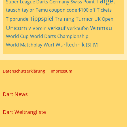
Target
Super League Darts Germany
Swiss Point
tausch
taylor
Temu coupon code $100 off
Tickets
Tippspiel
Training
Turnier
Tipprunde
UK Open
Unicorn
Winmau
verkauf
V
Verein
Verkaufen
World Cup
World Darts Championship
Wurftechnik
World Matchplay
Wurf
[S]
[V]
Datenschutzerklärung
Impressum
Dart News
Dart Weltrangliste