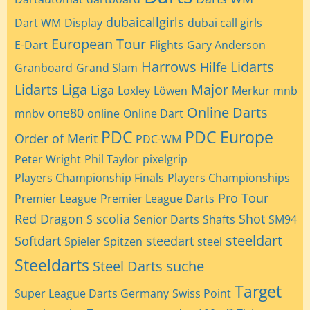
dubaicallgirls
Dart WM
Display
dubai call girls
European Tour
E-Dart
Flights
Gary Anderson
Harrows
Lidarts
Hilfe
Granboard
Grand Slam
Lidarts Liga
Major
Liga
Loxley
Löwen
Merkur
mnb
Online Darts
one80
mnbv
online
Online Dart
PDC
PDC Europe
Order of Merit
PDC-WM
Peter Wright
Phil Taylor
pixelgrip
Players Championship Finals
Players Championships
Pro Tour
Premier League
Premier League Darts
Red Dragon
scolia
Shot
S
Senior Darts
Shafts
SM94
steeldart
Softdart
steedart
Spieler
Spitzen
steel
Steeldarts
Steel Darts
suche
Target
Super League Darts Germany
Swiss Point