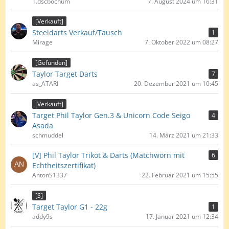
1.dscbochum
7. August 2024 um 16:31
[Verkauft]
Steeldarts Verkauf/Tausch
1
Mirage
7. Oktober 2022 um 08:27
[Gefunden]
Taylor Target Darts
7
as_ATARI
20. Dezember 2021 um 10:45
[Verkauft]
Target Phil Taylor Gen.3 & Unicorn Code Seigo
4
Asada
schmuddel
14. März 2021 um 21:33
[V] Phil Taylor Trikot & Darts (Matchworn mit
6
Echtheitszertifikat)
AntonS1337
22. Februar 2021 um 15:55
[S]
Target Taylor G1 - 22g
1
addy9s
17. Januar 2021 um 12:34