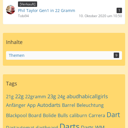
[Verkauft]
Phil Taylor Gen1 in 22 Gramm
1
Tobi94
10. Oktober 2020 um 10:50
Inhalte
Themen
9
Tags
22g
23g
abudhabicallgirls
21g
22gramm
24g
Autodarts
Anfänger
App
Barrel
Beleuchtung
Dart
Blackpool
Board
Bolide
Bulls
caliburn
Carrera
Darts
Darts WM
Dartautomat
dartboard