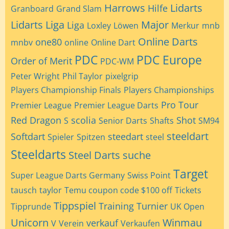
Harrows
Lidarts
Hilfe
Granboard
Grand Slam
Lidarts Liga
Major
Liga
Loxley
Löwen
Merkur
mnb
Online Darts
one80
mnbv
online
Online Dart
PDC
PDC Europe
Order of Merit
PDC-WM
Peter Wright
Phil Taylor
pixelgrip
Players Championship Finals
Players Championships
Pro Tour
Premier League
Premier League Darts
Red Dragon
scolia
Shot
S
Senior Darts
Shafts
SM94
steeldart
Softdart
steedart
Spieler
Spitzen
steel
Steeldarts
Steel Darts
suche
Target
Super League Darts Germany
Swiss Point
tausch
taylor
Temu coupon code $100 off
Tickets
Tippspiel
Training
Turnier
Tipprunde
UK Open
Unicorn
Winmau
verkauf
V
Verein
Verkaufen