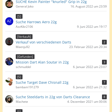
SUCHE Kevin Painter "knurled" Grip in 22g
General Joko
16. August 2022 um 23:59
[S]
Suche Harrows Aero 22g
AzzKikr2106
9. Juni 2022 um 19:17
[Verkauft]
Verkauf von verschiedenen Darts
2
Maenju92
23. Februar 2022 um 20:34
[Gefunden]
Mission Dart Alan Soutar in 22g
3
schmuddel
6. Januar 2022 um 23:07
[S]
Suche Target Dave Chisnall 22g
7
bambam191279
6. Januar 2022 um 21:32
Suche Steeldarts in 22g von Darts Clearance
8
Machete
4. Dezember 2021 um 00:06
[S]