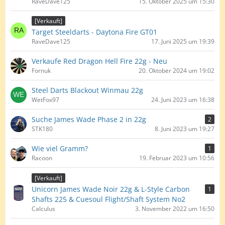
RaveDave125
15. Oktober 2025 um 15:30
[Verkauft]
Target Steeldarts - Daytona Fire GT01
RaveDave125
17. Juni 2025 um 19:39
Verkaufe Red Dragon Hell Fire 22g - Neu
Fornuk
20. Oktober 2024 um 19:02
Steel Darts Blackout Winmau 22g
WetFox97
24. Juni 2023 um 16:38
Suche James Wade Phase 2 in 22g
2
STK180
8. Juni 2023 um 19:27
Wie viel Gramm?
1
Racoon
19. Februar 2023 um 10:56
[Verkauft]
Unicorn James Wade Noir 22g & L-Style Carbon
1
Shafts 225 & Cuesoul Flight/Shaft System No2
Calculus
3. November 2022 um 16:50