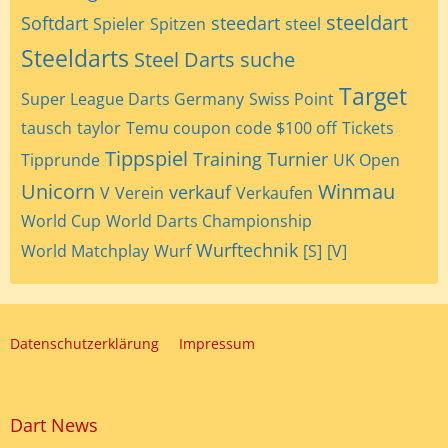
steeldart
Softdart
steedart
Spieler
Spitzen
steel
Steeldarts
Steel Darts
suche
Target
Super League Darts Germany
Swiss Point
tausch
taylor
Temu coupon code $100 off
Tickets
Tippspiel
Training
Turnier
Tipprunde
UK Open
Unicorn
Winmau
verkauf
V
Verein
Verkaufen
World Cup
World Darts Championship
Wurftechnik
World Matchplay
Wurf
[S]
[V]
Datenschutzerklärung
Impressum
Dart News