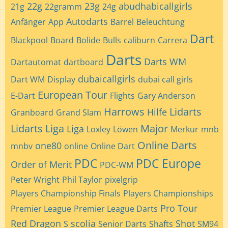
22g
23g
abudhabicallgirls
21g
22gramm
24g
Autodarts
Anfänger
App
Barrel
Beleuchtung
Dart
Blackpool
Board
Bolide
Bulls
caliburn
Carrera
Darts
Darts WM
Dartautomat
dartboard
dubaicallgirls
Dart WM
Display
dubai call girls
European Tour
E-Dart
Flights
Gary Anderson
Harrows
Lidarts
Hilfe
Granboard
Grand Slam
Lidarts Liga
Major
Liga
Loxley
Löwen
Merkur
mnb
Online Darts
one80
mnbv
online
Online Dart
PDC
PDC Europe
Order of Merit
PDC-WM
Peter Wright
Phil Taylor
pixelgrip
Players Championship Finals
Players Championships
Pro Tour
Premier League
Premier League Darts
Red Dragon
scolia
Shot
S
Senior Darts
Shafts
SM94