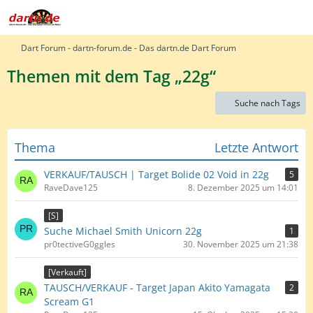
Dart Forum - dartn-forum.de - Das dartn.de Dart Forum
Themen mit dem Tag „22g“
Suche nach Tags
Thema
Letzte Antwort
VERKAUF/TAUSCH | Target Bolide 02 Void in 22g
5
RaveDave125
8. Dezember 2025 um 14:01
[S]
Suche Michael Smith Unicorn 22g
1
pr0tectiveG0ggles
30. November 2025 um 21:38
[Verkauft]
TAUSCH/VERKAUF - Target Japan Akito Yamagata
2
Scream G1