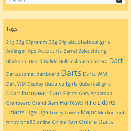
Tags
22g
23g
abudhabicallgirls
21g
22gramm
24g
Autodarts
Anfänger
App
Barrel
Beleuchtung
Dart
Blackpool
Board
Bolide
Bulls
caliburn
Carrera
Darts
Darts WM
Dartautomat
dartboard
dubaicallgirls
Dart WM
Display
dubai call girls
European Tour
E-Dart
Flights
Gary Anderson
Harrows
Lidarts
Hilfe
Granboard
Grand Slam
Lidarts Liga
Major
Liga
Loxley
Löwen
Merkur
mnb
Online Darts
one80
mnbv
online
Online Dart