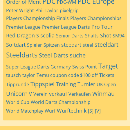
PDC
PDC Europe
Order of Merit
PDC-WM
Peter Wright
Phil Taylor
pixelgrip
Players Championship Finals
Players Championships
Pro Tour
Premier League
Premier League Darts
Red Dragon
scolia
Shot
S
Senior Darts
Shafts
SM94
steeldart
Softdart
steedart
Spieler
Spitzen
steel
Steeldarts
Steel Darts
suche
Target
Super League Darts Germany
Swiss Point
tausch
taylor
Temu coupon code $100 off
Tickets
Tippspiel
Training
Turnier
Tipprunde
UK Open
Unicorn
Winmau
verkauf
V
Verein
Verkaufen
World Cup
World Darts Championship
Wurftechnik
World Matchplay
Wurf
[S]
[V]